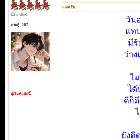
ว่างครับ
ออฟไลน์
วัน
กระทู้: 467
แทบ
มีร
ว่าง
ไม
ได้
ผู้เริ่มหัวข้อนี้
ดีก
ไ
ยังต