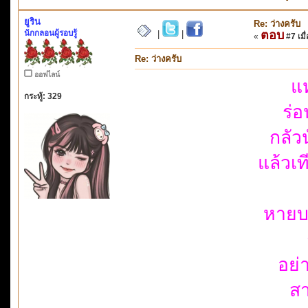
ยูริน
Re: ว่างครับ
นักกลอนผู้รอบรู้
ตอบ
|
|
«
#7 เมื่
Re: ว่างครับ
ออฟไลน์
แห
กระทู้: 329
ร่
กลัว
แล้วเท
หายบา
อย่
สา