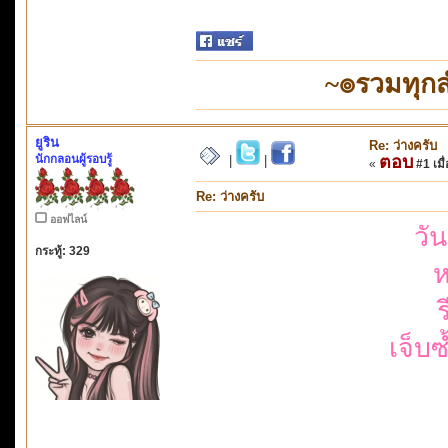
~๏รวมทุก
ยูริน
Re: ว่างครับ
นักกลอนผู้รอบรู้
ตอบ
|
|
«
#1 เมื่
Re: ว่างครับ
ออฟไลน์
วั
กระทู้: 329
ห
เจ็บซ