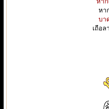
หากเ
หาก
บาด
เถือลา