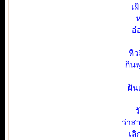
เฝ
อ๋
หิว
กิน
ฝัน
ว
ว่าส
เล