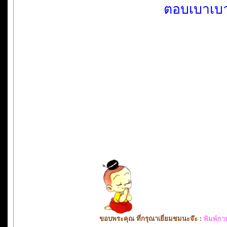
ตอบเบาเบา.
ขอบพระคุณ ที่กรุณาเยี่ยมชมนะจ๊ะ :
พิมพ์กา