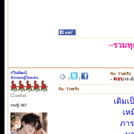
~รวมท
กวินพัฒน์
Re: ว่างครับ
นักกลอนผู้โดดเด่น
ตอบ
|
|
«
#9 เมื่
Re: ว่างครับ
ออฟไลน์
เดิมเ
กระทู้: 467
เหม
ภาร