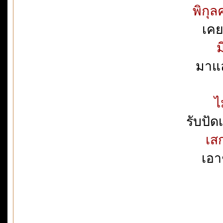
พิกุล
เคย
ม
มาแล
ไ
รับปัด
เส
เอา