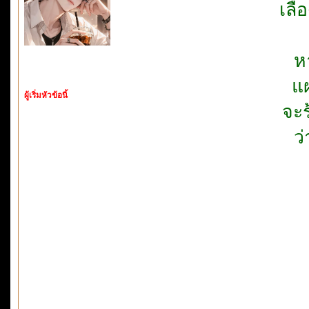
เลื
ห
แ
ผู้เริ่มหัวข้อนี้
จะร
ว