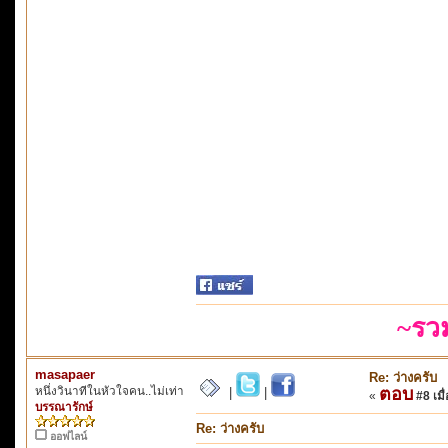
~รว
masapaer
Re: ว่างครับ
หนึ่งวินาทีในหัวใจคน..ไม่เท่า
ตอบ
|
|
«
#8 เมื่
บรรณารักษ์
Re: ว่างครับ
ออฟไลน์