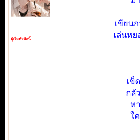
มา
เขียน
เล่นหย
ผู้เริ่มหัวข้อนี้
เข็
กลั
หา
ใค