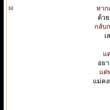
หากแ
ด้ว
กลับ
เ
แต
อยา
แต่
แม่คงเ