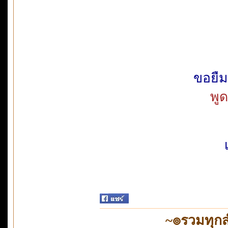
ขอยื
พูด
~๏รวมทุก