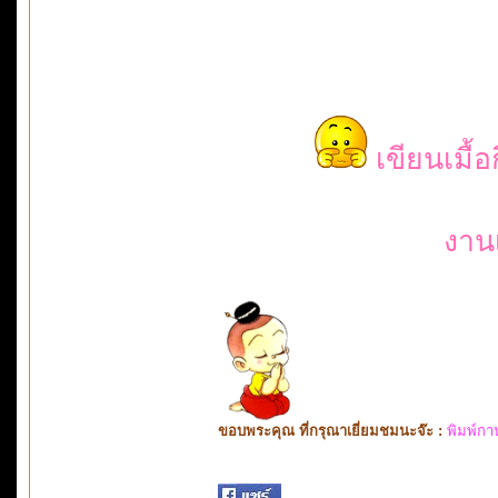
เขียนเมื้
งานเ
ขอบพระคุณ ที่กรุณาเยี่ยมชมนะจ๊ะ :
พิมพ์กา