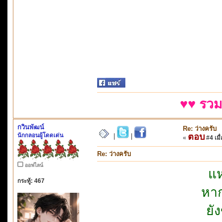
♥♥ รวม
กวินพัฒน์
Re: ว่างครับ
นักกลอนผู้โดดเด่น
ตอบ
|
|
«
#4 เมื่
Re: ว่างครับ
ออฟไลน์
แห
กระทู้: 467
หาก
ยั