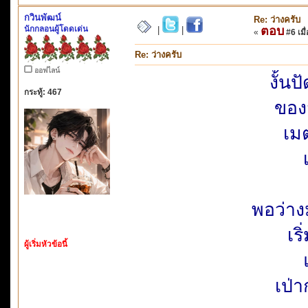
กวินพัฒน์
Re: ว่างครับ
นักกลอนผู้โดดเด่น
ตอบ
|
|
«
#6 เมื่
Re: ว่างครับ
ออฟไลน์
งั้น
กระทู้: 467
ของจ
เม
พอว่าง
เร
ผู้เริ่มหัวข้อนี้
เป่