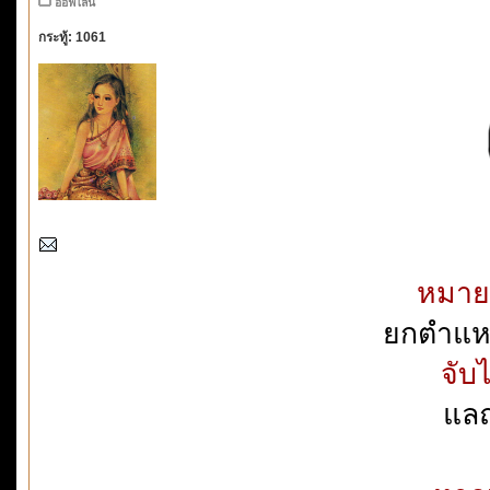
ออฟไลน์
กระทู้: 1061
หมายถ
ยกตำแหน
จับไ
แลถ