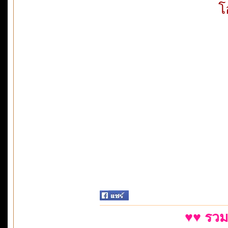
โ
♥♥ รวม