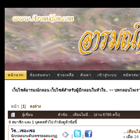
หน้าแรก
ห้องสนทนา
ช่วยเหลือ
ค้นหา
เข้าสู่ระบบ
สมัครสม
เว็บไซต์อารมณ์กลอน เว็บไซต์สำหรับผู้มีกลอนในหัวใจ..
>>
บทกลอนไพเร
หน้า: [
1
]
ลงล่าง
ผู้เขียน
หัวข้อ: …เทียนไม่มี… (อ่าน 6786 ครั้ง)
0 สมาชิก
และ 1 บุคคลทั่วไป กำลังดูหัวข้อนี้
โซ...เซอะเซอ
…เทียนไม
นักกลอนระดับเพชรยอดมงกุฎ
|
|
«
เมื่อ:
24 