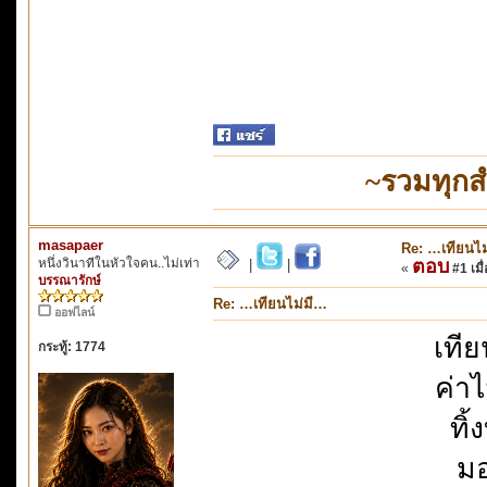
~รวมทุกส
masapaer
Re: …เทียนไม
หนึ่งวินาทีในหัวใจคน..ไม่เท่า
ตอบ
|
|
«
#1 เมื่
บรรณารักษ์
Re: …เทียนไม่มี…
ออฟไลน์
เที
กระทู้: 1774
ค่าไ
ทิ
มอ