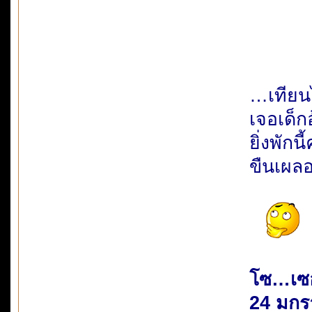
…เทียนไ
เจอเด็ก
ยิ่งพักน
ขืนเผล
โซ…เซ
24 มกร