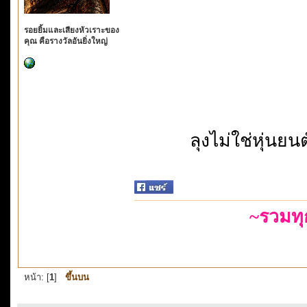
รอยยิ้มและเสียงหัวเราะของ
คุณ คือรางวัลอันยิ่งใหญ่
ลุงไม่ใช่หุ่นย
~รวมท
หน้า: [
1
]
ขึ้นบน