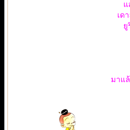
แ
เดา
ยู
มาแล