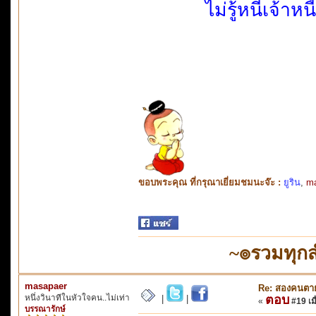
ไม่รู้หนีเจ้าห
ขอบพระคุณ ที่กรุณาเยี่ยมชมนะจ๊ะ :
ยูริน
,
m
~๏รวมทุก
masapaer
Re: สองคนตา
หนึ่งวินาทีในหัวใจคน..ไม่เท่า
ตอบ
|
|
«
#19 เมื
บรรณารักษ์