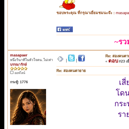
ขอบพระคุณ ที่กรุณาเยี่ยมชมนะจ๊ะ :
masapa
~รว
masapaer
Re: สองคนตา
หนึ่งวินาทีในหัวใจคน..ไม่เท่า
ตอบ
|
|
«
#23 เมื
บรรณารักษ์
Re: สองคนตายาย
ออฟไลน์
เสี
กระทู้: 1776
โดน
กระท
รา