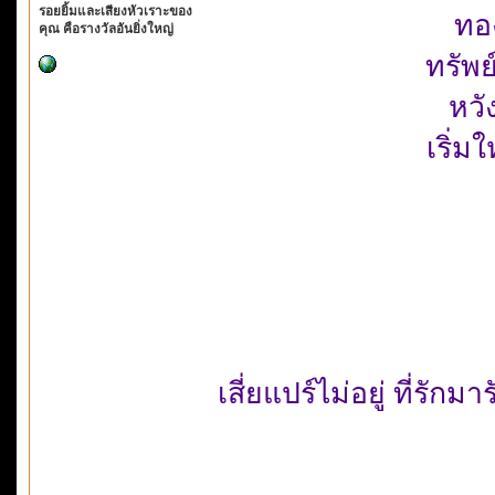
รอยยิ้มและเสียงหัวเราะของ
ทอ
คุณ คือรางวัลอันยิ่งใหญ่
ทรัพย
หวั
เริ่
เสี่ยแปร์ไม่อยู่ ที่รักม