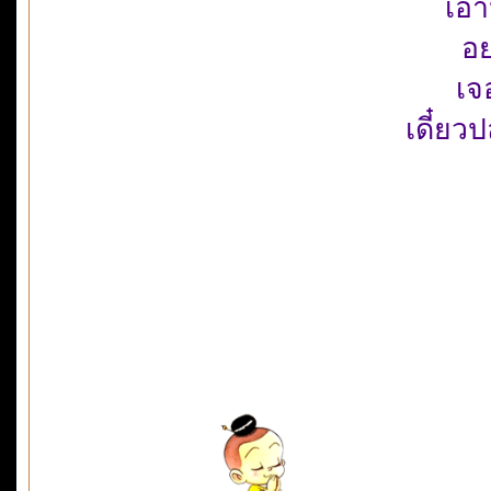
เอา
อย
เจ
เดี๋ยวป