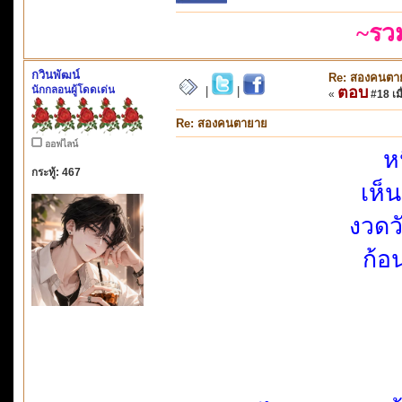
~รว
กวินพัฒน์
Re: สองคนตา
นักกลอนผู้โดดเด่น
ตอบ
|
|
«
#18 เมื
Re: สองคนตายาย
ออฟไลน์
ห
กระทู้: 467
เห็
งวดว
ก้อ