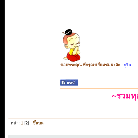
ขอบพระคุณ ที่กรุณาเยี่ยมชมนะจ๊ะ :
ยูริน
~รวมท
หน้า:
1
[
2
]
ขึ้นบน