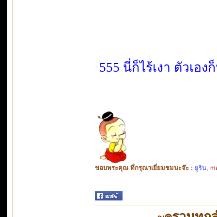
555 นี่ก็ไร้เงา ตัว
ขอบพระคุณ ที่กรุณาเยี่ยมชมนะจ๊ะ :
ยูริน
,
m
~๏รวมทุก