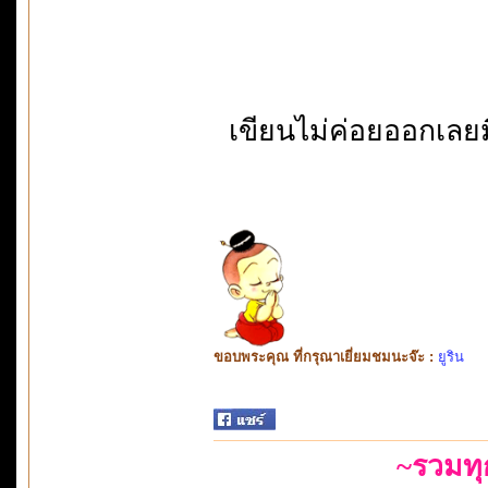
เขียนไม่ค่อยออกเลยมื
ขอบพระคุณ ที่กรุณาเยี่ยมชมนะจ๊ะ :
ยูริน
~รวมท