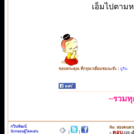
เอ็มไปตามหน
ขอบพระคุณ ที่กรุณาเยี่ยมชมนะจ๊ะ :
ยูริน
~รวมท
กวินพัฒน์
Re: สองคนตา
นักกลอนผู้โดดเด่น
ตอบ
|
|
«
#20 เมื