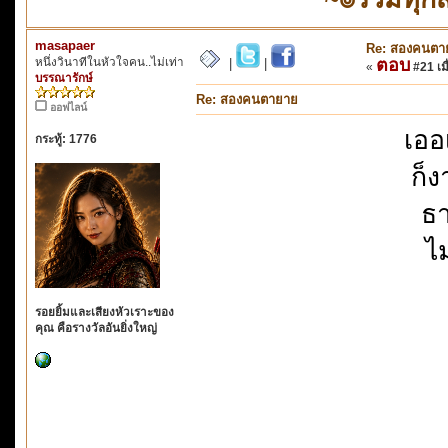
masapaer
Re: สองคนตา
หนึ่งวินาทีในหัวใจคน..ไม่เท่า
ตอบ
|
|
«
#21 เมื
บรรณารักษ์
Re: สองคนตายาย
ออฟไลน์
เออ
กระทู้: 1776
ก็
ธา
ไ
รอยยิ้มและเสียงหัวเราะของ
คุณ คือรางวัลอันยิ่งใหญ่