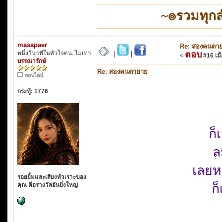
~๏รวมทุก
masapaer
Re: สองคนตา
หนึ่งวินาทีในหัวใจคน..ไม่เท่า
ตอบ
|
|
«
#16 เมื่
บรรณารักษ์
Re: สองคนตายาย
ออฟไลน์
กระทู้: 1776
ก็
ล
เลยห
รอยยิ้มและเสียงหัวเราะของ
คุณ คือรางวัลอันยิ่งใหญ่
ก