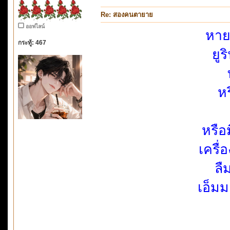
Re: สองคนตายาย
ออฟไลน์
หาย
กระทู้: 467
ยู
ห
หรือ
เครื
ลื
เอ็ม