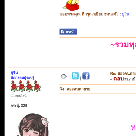
ขอบพระคุณ ที่กรุณาเยี่ยมชมนะจ๊ะ :
ยูริน
~รวมท
ยูริน
Re: สองคนตา
นักกลอนผู้รอบรู้
ตอบ
|
|
«
#17 เมื่
Re: สองคนตายาย
ออฟไลน์
กระทู้: 329
ห