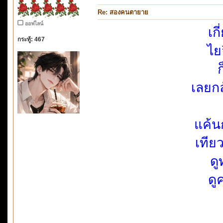
Re: สองคนตายาย
ออฟไลน์
เก
กระทู้: 467
ไย
เลยก
แค้น
เทีย
ดู
ดู