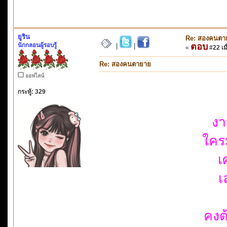
ยูริน
Re: สองคนตา
นักกลอนผู้รอบรู้
ตอบ
|
|
«
#22 เมื
Re: สองคนตายาย
ออฟไลน์
กระทู้: 329
งา
ใคร
เ
เ
คงต