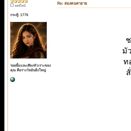
Re: สองคนตายาย
ออฟไลน์
กระทู้: 1776
ช
มั
ทอ
รอยยิ้มและเสียงหัวเราะของ
คุณ คือรางวัลอันยิ่งใหญ่
ส