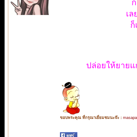
ก
เล
ก็
ปล่อยให้ยายแ
ขอบพระคุณ ที่กรุณาเยี่ยมชมนะจ๊ะ :
masapa