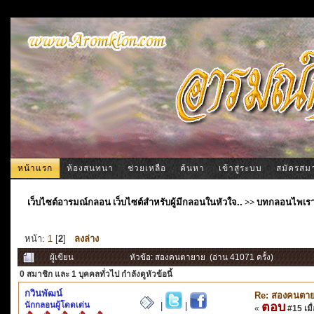
หน้าแรก
ห้องสนทนา
ช่วยเหลือ
ค้นหา
เข้าสู่ระบบ
สมัครสม
เว็บไซต์อารมณ์กลอน เว็บไซต์สำหรับผู้มีกลอนในหัวใจ..
>>
บทกลอนไพเร
หน้า:
1
[
2
]
ลงล่าง
ผู้เขียน
หัวข้อ: สองคนตายาย (อ่าน 41071 ครั้ง)
0 สมาชิก
และ 1 บุคคลทั่วไป กำลังดูหัวข้อนี้
กวินพัฒน์
Re: สองคนตา
นักกลอนผู้โดดเด่น
ตอบ
|
|
«
#15 เมื่