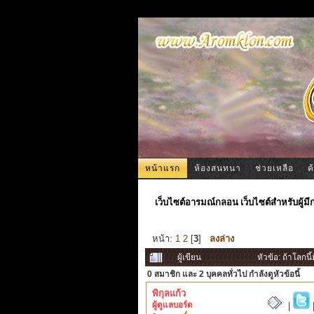
หน้าแรก
ห้องสนทนา
ช่วยเหลือ
ค
เว็บไซต์อารมณ์กลอน เว็บไซต์สำหรับผู้ม
หน้า:
1
2
[
3
]
ลงล่าง
ผู้เขียน
หัวข้อ: ถ้าโลกน
0 สมาชิก
และ 2 บุคคลทั่วไป กำลังดูหัวข้อนี้
พิกุลแก้ว
ผู้ดูแลบอร์ด
|