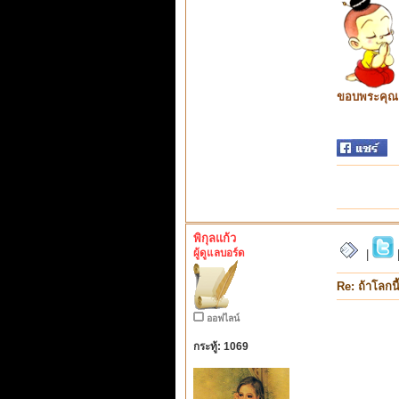
ขอบพระคุณ ท
พิกุลแก้ว
ผู้ดูแลบอร์ด
|
Re: ถ้าโลกน
ออฟไลน์
กระทู้: 1069