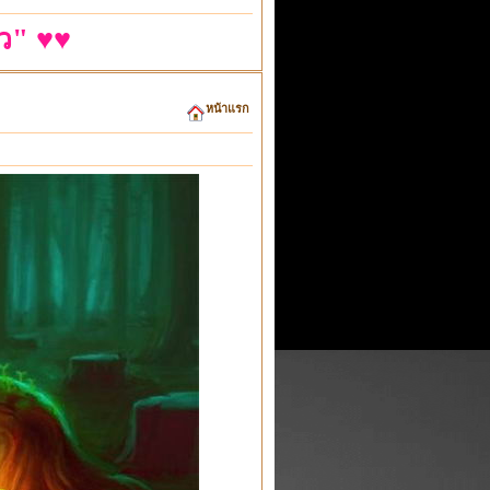
ว" ♥♥
หน้าแรก