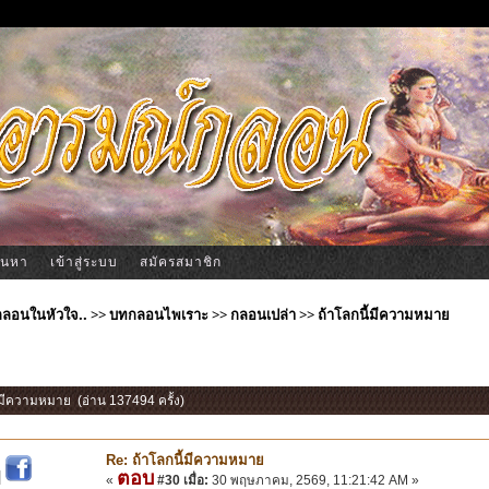
้นหา
เข้าสู่ระบบ
สมัครสมาชิก
ีกลอนในหัวใจ..
>>
บทกลอนไพเราะ
>>
กลอนเปล่า
>>
ถ้าโลกนี้มีความหมาย
ี้มีความหมาย (อ่าน 137494 ครั้ง)
Re: ถ้าโลกนี้มีความหมาย
ตอบ
|
«
#30 เมื่อ:
30 พฤษภาคม, 2569, 11:21:42 AM »