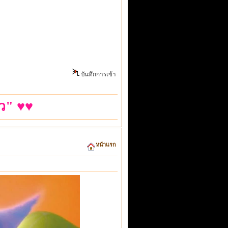
บันทึกการเข้า
ว" ♥♥
หน้าแรก