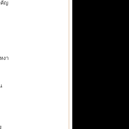
ำคัญ
เหงา
น
ร