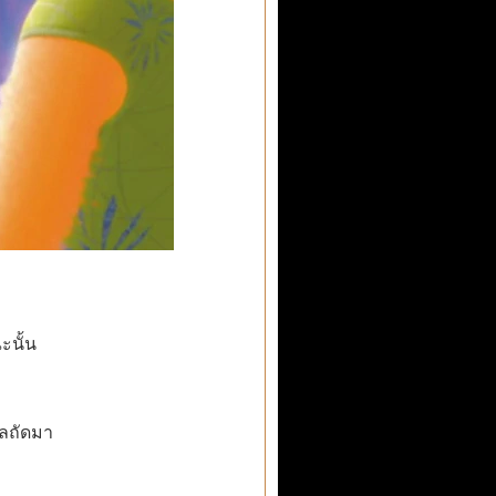
นั้น
ลถัดมา