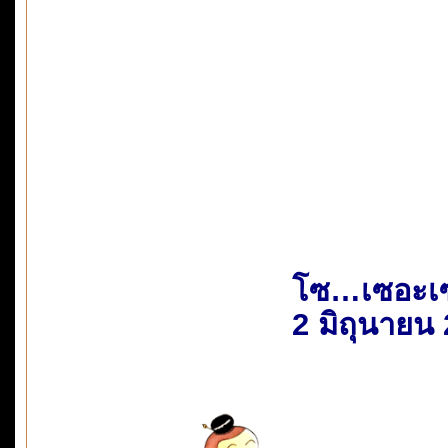
โซ…เซอะเ
2 มิถุนายน