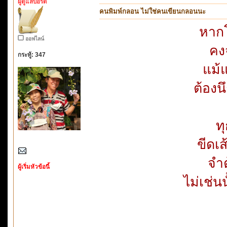
ผู้ดูแลบอร์ด
คนพิมพ์กลอน ไม่ใช่คนเขียนกลอนนะ
หากโ
ออฟไลน์
คง
กระทู้: 347
แม้
ต้องน
ท
ขีดเ
จำต
ผู้เริ่มหัวข้อนี้
ไม่เช่น