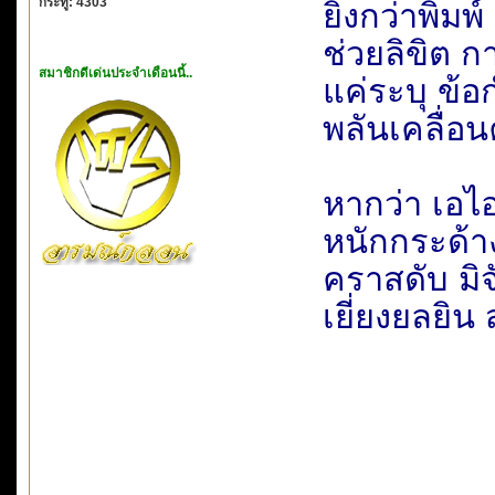
กระทู้: 4303
ยิ่งกว่าพิม
ช่วยลิขิต ก
สมาชิกดีเด่นประจำเดือนนี้..
แค่ระบุ ข้
พลันเคลื่อน
หากว่า เอไอ
หนักกระด้า
คราสดับ มิจ
เยี่ยงยลยิน 