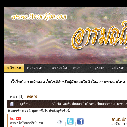
หน้าแรก
ห้องสนทนา
ช่วยเหลือ
ค้นหา
เข้าสู่ระบบ
สมัครสม
เว็บไซต์อารมณ์กลอน เว็บไซต์สำหรับผู้มีกลอนในหัวใจ..
>>
บทกลอนไพเร
หน้า: [
1
]
ลงล่าง
ผู้เขียน
หัวข้อ: คนพิมพ์กลอน ไม่ใช่คนเขียนกลอนนะ (อ่าน 35
0 สมาชิก
และ 1 บุคคลทั่วไป กำลังดูหัวข้อนี้
hort39
คนพิมพ์ก
หาหัวใจให้เจอก็เป็นสุข
|
|
«
เมื่อ:
01 