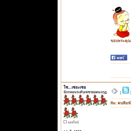
ขอบพระคุณ ท
โซ...เซอะเซอ
นักกลอนระดับเพชรยอดมงกุฎ
|
Re: คนพิมพ
ออฟไลน์