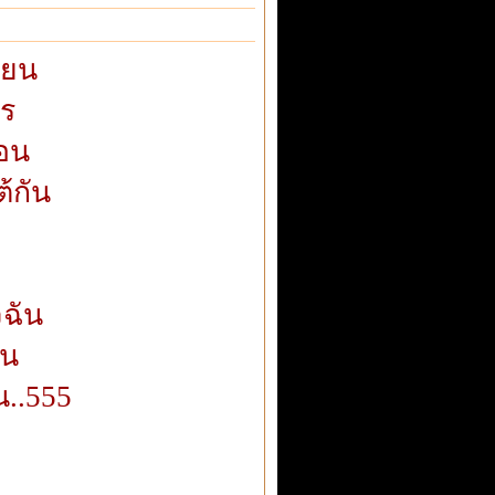
ียน
ษร
ลอน
้กัน
ก
ฉัน
ัน
น..555