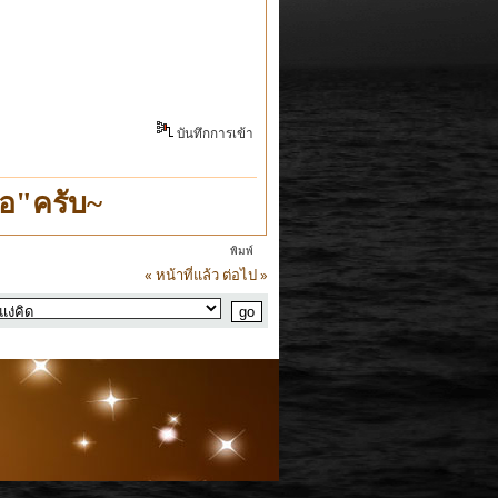
บันทึกการเข้า
อ"ครับ~
พิมพ์
« หน้าที่แล้ว
ต่อไป »