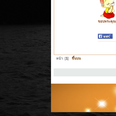
ขอบพระคุณ ท
หน้า: [
1
]
ขึ้นบน