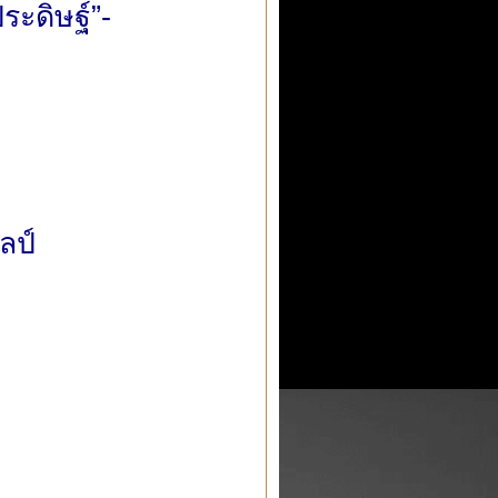
ระดิษฐ์”-
ลป์