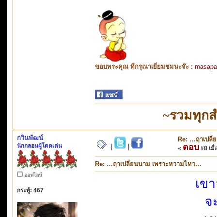
ขอบพระคุณ ที่กรุณาเยี่ยมชมนะจ๊ะ :
masapa
~รวมทุกส
กวินพัฒน์
Re: …ฤาเปลี
นักกลอนผู้โดดเด่น
ตอบ
|
|
«
#8 เมื่
Re: …ฤาเปลี่ยนนาม เพราะหวามไหว…
ออฟไลน์
เขา
กระทู้: 467
จะ