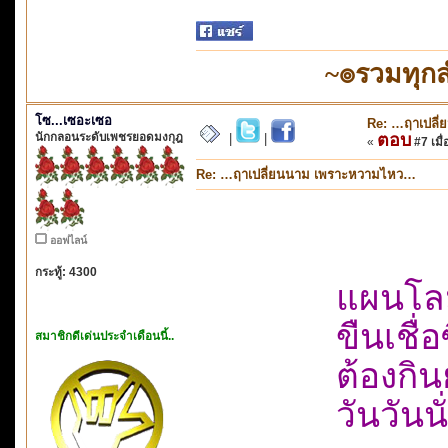
~๏รวมทุก
โซ...เซอะเซอ
Re: …ฤาเปลี
นักกลอนระดับเพชรยอดมงกุฎ
ตอบ
|
|
«
#7 เมื่
Re: …ฤาเปลี่ยนนาม เพราะหวามไหว…
ออฟไลน์
กระทู้: 4300
แผนโลม
ขืนเชื่
สมาชิกดีเด่นประจำเดือนนี้..
ต้องกิน
วันวันน