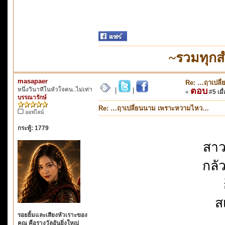
~รวมทุกส
masapaer
Re: …ฤาเปลี
หนึ่งวินาทีในหัวใจคน..ไม่เท่า
ตอบ
|
|
«
#5 เมื่
บรรณารักษ์
Re: …ฤาเปลี่ยนนาม เพราะหวามไหว…
ออฟไลน์
กระทู้: 1779
สาว
กลั
ส
รอยยิ้มและเสียงหัวเราะของ
คุณ คือรางวัลอันยิ่งใหญ่