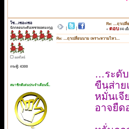
โซ...เซอะเซอ
Re: …ฤาเปลี
นักกลอนระดับเพชรยอดมงกุฎ
ตอบ
|
|
«
#4 เมื่
Re: …ฤาเปลี่ยนนาม เพราะหวามไหว…
ออฟไลน์
กระทู้: 4300
…ระดับน
ขืนส่าย
สมาชิกดีเด่นประจำเดือนนี้..
หมั่นเจ
อาจยืดอ