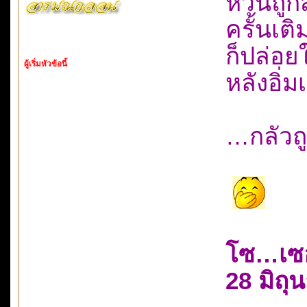
หวั่นถูก
ครั้นเต
ก็ปล่อย
ผู้เริ่มหัวข้อนี้
หลังอิ่
…กลัวถู
โซ…เซ
28 มิถุ