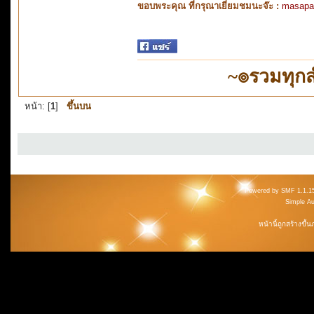
ขอบพระคุณ ที่กรุณาเยี่ยมชมนะจ๊ะ :
masapa
~๏รวมทุก
หน้า: [
1
]
ขึ้นบน
Powered by SMF 1.1.1
Simple A
หน้านี้ถูกสร้างขึ