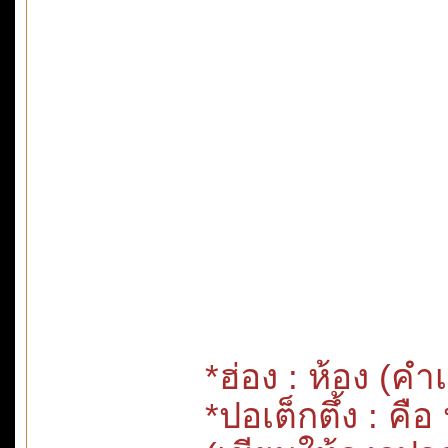
*ฮ่อง : ห้อง (ค
*ปอเต็กตึ้ง : คือ 