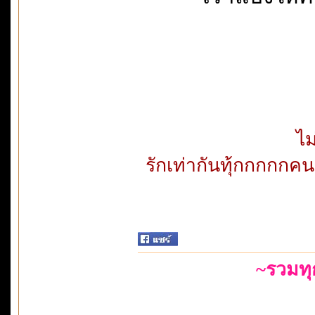
ไม
รักเท่ากันทุ้กกกกกคน
~รวมท