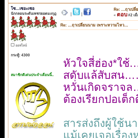
โซ...เซอะเซอ
Re: …ฤาเปลี
นักกลอนระดับเพชรยอดมงกุฎ
ตอบ
|
|
«
#2 เมื่
Re: …ฤาเปลี่ยนนาม เพราะหวามไหว…
ออฟไลน์
กระทู้: 4300
หัวใจสี่ฮ่อง*ใ
สดับแล้สับสน
สมาชิกดีเด่นประจำเดือนนี้..
หวั่นเกิดจราจ
ต้องเรียกปอเต็กต
สารส่งถึงผู้ใช
แม้เคยเจอเรื่อ