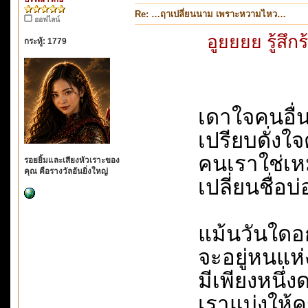
Re: …ฤาเปลี่ยนนาม เพราะหวามไหว…
ออฟไลน์
อูยยยย รู้สึ
กระทู้: 1779
เดาใจคนอื่นไว้
เปรียบดั่งใจตัว
คนเราใช่เหมือน
รอยยิ้มและเสียงหัวเราะของ
คุณ คือรางวัลอันยิ่งใหญ่
เปลี่ยนชื่อบ่
แม้นวันใดอกนั
จะอยู่หนแห่งใด
มีเพียงหนึ่งด
เราแบ่งให้ครบแ