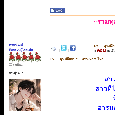
~รวมท
กวินพัฒน์
Re: …ฤาเปลี
นักกลอนผู้โดดเด่น
ตอบ
|
|
«
#6 เมื่
Re: …ฤาเปลี่ยนนาม เพราะหวามไหว…
ออฟไลน์
กระทู้: 467
สาว
สาวที
อารมณ