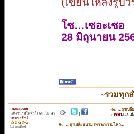
(เขียนให้ลงรูปว
โซ…เซอะเซอ
28 มิถุนายน 25
~รวมทุกส
masapaer
Re: …ฤาเปลี
หนึ่งวินาทีในหัวใจคน..ไม่เท่า
ตอบ
|
|
«
#3 เมื่
บรรณารักษ์
Re: …ฤาเปลี่ยนนาม เพราะหวามไหว…
ออฟไลน์