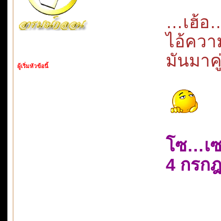
…เฮ้อ
ไอ้ควา
มันมาคู
ผู้เริ่มหัวข้อนี้
โซ…เซ
4 กรก