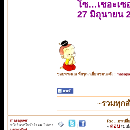
โซ…เซอะเซ
27 มิถุนายน 
ขอบพระคุณ ที่กรุณาเยี่ยมชมนะจ๊ะ :
masapa
~รวมทุกส
masapaer
Re: …ฤาเปลี
หนึ่งวินาทีในหัวใจคน..ไม่เท่า
ตอบ
|
|
«
#1 เมื่
บรรณารักษ์