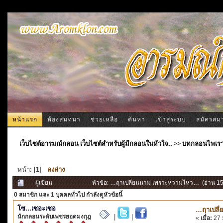
หน้าแรก
ห้องสนทนา
ช่วยเหลือ
ค้นหา
เข้าสู่ระบบ
สมัครสม
เว็บไซต์อารมณ์กลอน เว็บไซต์สำหรับผู้มีกลอนในหัวใจ..
>>
บทกลอนไพเร
หน้า: [
1
]
ลงล่าง
ผู้เขียน
หัวข้อ: …ฤาเปลี่ยนนาม เพราะหวามไหว… (อ่าน 157
0 สมาชิก
และ 1 บุคคลทั่วไป กำลังดูหัวข้อนี้
โซ...เซอะเซอ
…ฤาเปลี
นักกลอนระดับเพชรยอดมงกุฎ
|
|
«
เมื่อ:
27 