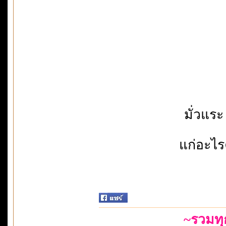
มั่วแระ
แก่อะไ
~รวมท