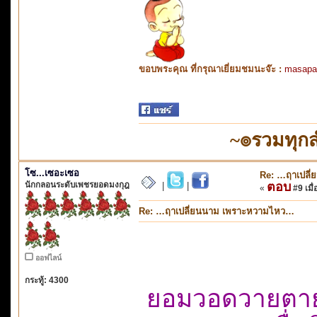
ขอบพระคุณ ที่กรุณาเยี่ยมชมนะจ๊ะ :
masapa
~๏รวมทุก
โซ...เซอะเซอ
Re: …ฤาเปลี
นักกลอนระดับเพชรยอดมงกุฎ
ตอบ
|
|
«
#9 เมื่
Re: …ฤาเปลี่ยนนาม เพราะหวามไหว…
ออฟไลน์
กระทู้: 4300
ยอมวอดวายตายม