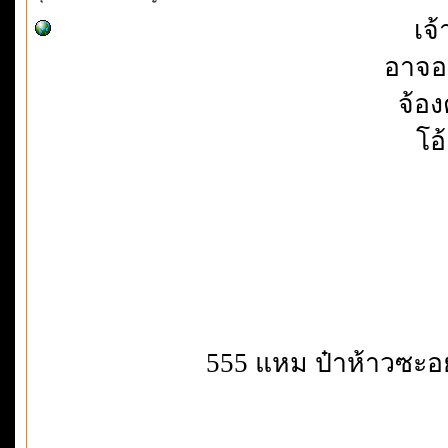
เจ
อาจอ
จ้อง
โอ
555 แหม ป๋าห้าวซะอย