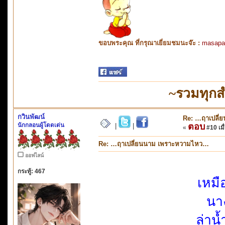
ขอบพระคุณ ที่กรุณาเยี่ยมชมนะจ๊ะ :
masapa
~รวมทุกส
กวินพัฒน์
Re: …ฤาเปลี
นักกลอนผู้โดดเด่น
ตอบ
|
|
«
#10 เมื่
Re: …ฤาเปลี่ยนนาม เพราะหวามไหว…
ออฟไลน์
กระทู้: 467
เหมื
นา
ล่าน