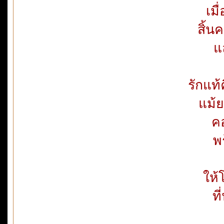
เมื
สิ้น
แ
รักแท้
แม้
ค
พ
ให้
ที