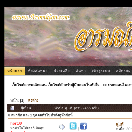
หน้าแรก
ห้องสนทนา
ช่วยเหลือ
ค้นหา
เข้าสู่ระบบ
สมัครสม
เว็บไซต์อารมณ์กลอน เว็บไซต์สำหรับผู้มีกลอนในหัวใจ..
>>
บทกลอนไพเร
หน้า: [
1
]
ลงล่าง
ผู้เขียน
หัวข้อ: คู่แท้ (อ่าน 2455 ครั้ง)
0 สมาชิก
และ 1 บุคคลทั่วไป กำลังดูหัวข้อนี้
hort39
คู่แท้
หาหัวใจให้เจอก็เป็นสุข
|
|
«
เมื่อ:
30 