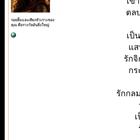
เขา
ตลบ
รอยยิ้มและเสียงหัวเราะของ
คุณ คือรางวัลอันยิ่งใหญ่
เป็
แส
รักจ
กระ
รักกลม
เ