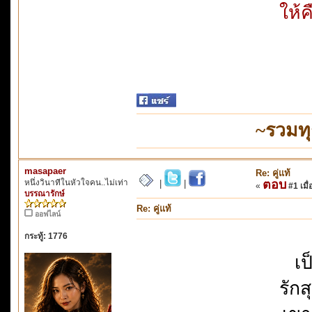
ให้ค
~รวมท
masapaer
Re: คู่แท้
หนึ่งวินาทีในหัวใจคน..ไม่เท่า
ตอบ
|
|
«
#1 เมื่
บรรณารักษ์
Re: คู่แท้
ออฟไลน์
กระทู้: 1776
เ
รัก