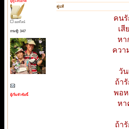
ผู้ดูแลบอร์ด
คู่แท้
คนรั
ออฟไลน์
เสี
กระทู้: 347
หาก
ความ
วั
ถ้าร
พอห
ผู้เริ่มหัวข้อนี้
หาค
ถ้าร