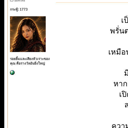
ออฟไลน์
กระทู้: 1773
เป
พรั่
เหมือ
รอยยิ้มและเสียงหัวเราะของ
คุณ คือรางวัลอันยิ่งใหญ่
ม
หาก
เป
ล
ความ