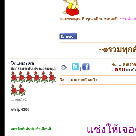
ขอบพระคุณ ที่กรุณาเยี่ยมชมนะจ๊ะ :
พิมพ์กา
~๏รวมทุก
โซ...เซอะเซอ
Re: …คนเราก
นักกลอนระดับเพชรยอดมงกุฎ
ตอบ
|
|
«
#9 เมื่
Re: …คนเรากลัวอะไร…
ออฟไลน์
กระทู้: 4300
แช่งให้เจ
สมาชิกดีเด่นประจำเดือนนี้..