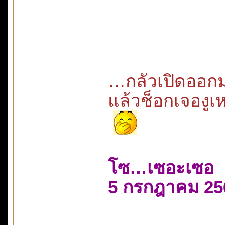
…กลัวเปิดออก
แล้วช็อกเจองูเ
โซ…เซอะเซอ
5 กรกฎาคม 25