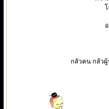
โ
อ
กลัวคน กลัวผ