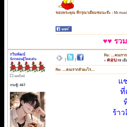
ขอบพระคุณ ที่กรุณาเยี่ยมชมนะจ๊ะ :
Mr.mus
♥♥ รวม
กวินพัฒน์
Re: …คนเราก
นักกลอนผู้โดดเด่น
ตอบ
|
|
«
#8 เมื่
Re: …คนเรากลัวอะไร…
ออฟไลน์
แช
กระทู้: 467
ที
ท
ร้าว