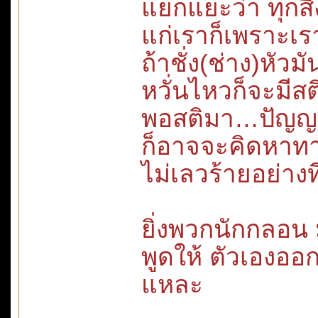
แยกแยะว่า ทุกสิ
แก่เราก็เพราะเร
ถ้าชั่ง(ช่าง)หัวม
หวั่นไหวก็จะมีสต
พอสติมา…ปัญญา
ก็อาจจะคิดหาทา
ไม่เลวร้ายอย่างท
ยิ่งพวกนักกลอน 
พูดให้ ตัวเองอ
แหละ