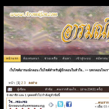
หน้าแรก
ห้องสนทนา
ช่วยเหลือ
ค้นหา
เข้าสู่ระบบ
สมัครสม
เว็บไซต์อารมณ์กลอน เว็บไซต์สำหรับผู้มีกลอนในหัวใจ..
>>
บทกลอนไพเร
หน้า: [
1
]
2
3
ลงล่าง
ผู้เขียน
หัวข้อ: …คนเรากลัวอะไร… (อ่าน 23431 ครั้ง)
0 สมาชิก
และ 1 บุคคลทั่วไป กำลังดูหัวข้อนี้
โซ...เซอะเซอ
…คนเราก
นักกลอนระดับเพชรยอดมงกุฎ
|
|
«
เมื่อ:
03 ก