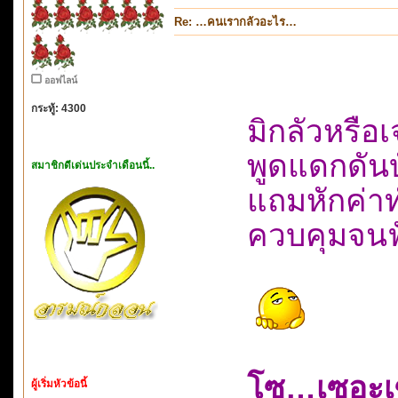
Re: …คนเรากลัวอะไร…
ออฟไลน์
กระทู้: 4300
มิกลัวหรือ
พูดแดกดัน
สมาชิกดีเด่นประจำเดือนนี้..
แถมหักค่าท
ควบคุมจนฟั
โซ…เซอะเ
ผู้เริ่มหัวข้อนี้