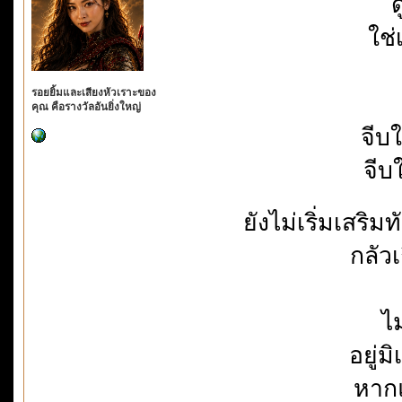
ด
ใช่
รอยยิ้มและเสียงหัวเราะของ
คุณ คือรางวัลอันยิ่งใหญ่
จีบ
จีบ
ยังไม่เริ่มเสริ
กลัว
ไ
อยู่
หากแ