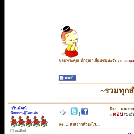
ขอบพระคุณ ที่กรุณาเยี่ยมชมนะจ๊ะ :
masapa
~รวมทุกส
กวินพัฒน์
Re: …คนเราก
นักกลอนผู้โดดเด่น
ตอบ
|
|
«
#1 เมื่
Re: …คนเรากลัวอะไร…
ออฟไลน์