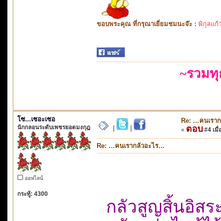
ขอบพระคุณ ที่กรุณาเยี่ยมชมนะจ๊ะ :
พิกุลแก้
~รวมท
โซ...เซอะเซอ
Re: …คนเราก
นักกลอนระดับเพชรยอดมงกุฎ
ตอบ
|
|
«
#4 เมื่
Re: …คนเรากลัวอะไร…
ออฟไลน์
กระทู้: 4300
กลัวสูญสิ้นอิสระ