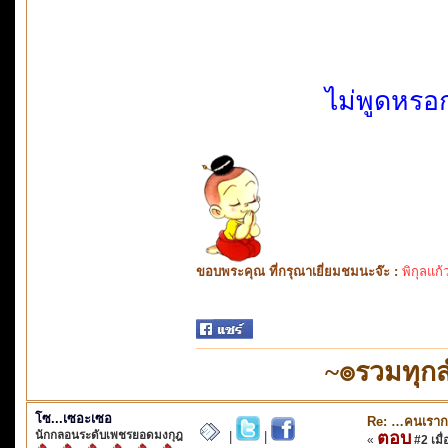
ไม่พูดหรอ
ขอบพระคุณ ที่กรุณาเยี่ยมชมนะจ๊ะ :
พิกุลแก้
~๏รวมทุก
โซ...เซอะเซอ
Re: …คนเราก
นักกลอนระดับเพชรยอดมงกุฎ
ตอบ
|
|
«
#2 เมื่