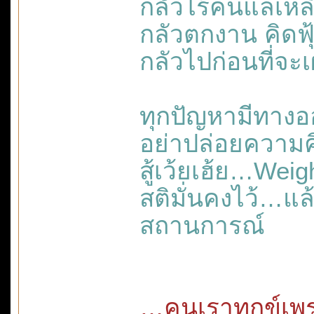
กลัวไร้คนแลเหลี
กลัวตกงาน คิดฟ
กลัวไปก่อนที่จะ
ทุกปัญหามีทางอ
อย่าปล่อยความค
สู้เว้ยเฮ้ย…Weigh
สติมั่นคงไว้…แ
สถานการณ์
…คนเราทุกข์เพ