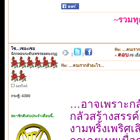
~รวมท
โซ...เซอะเซอ
Re: …คนเราก
นักกลอนระดับเพชรยอดมงกุฎ
ตอบ
|
|
«
#6 เมื่
Re: …คนเรากลัวอะไร…
ออฟไลน์
กระทู้: 4300
…อาจเพราะกลั
กลัวสร้างสรรค์
สมาชิกดีเด่นประจำเดือนนี้..
งามพริ้งเพริศ