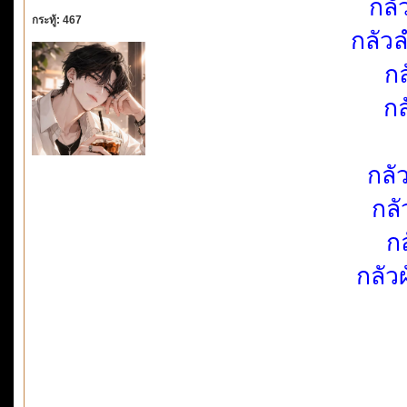
กลั
กระทู้: 467
กลัว
ก
กล
กลั
กลั
กล
กลัว