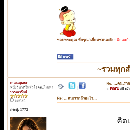
ขอบพระคุณ ที่กรุณาเยี่ยมชมนะจ๊ะ :
พิกุลแก้
~รวมทุกส
masapaer
Re: …คนเราก
หนึ่งวินาทีในหัวใจคน..ไม่เท่า
ตอบ
|
|
«
#5 เมื่
บรรณารักษ์
Re: …คนเรากลัวอะไร…
ออฟไลน์
กระทู้: 1773
คิด