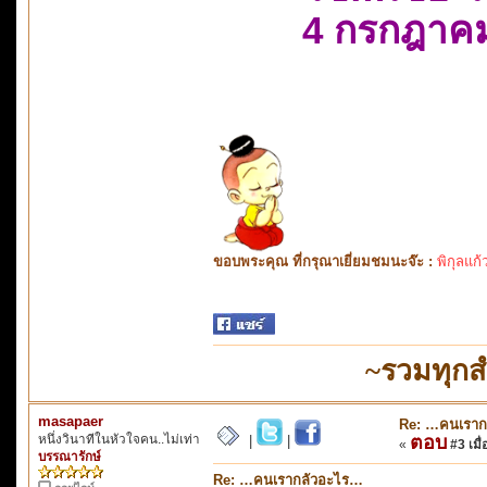
4 กรกฎาค
ขอบพระคุณ ที่กรุณาเยี่ยมชมนะจ๊ะ :
พิกุลแก้
~รวมทุกส
masapaer
Re: …คนเราก
หนึ่งวินาทีในหัวใจคน..ไม่เท่า
ตอบ
|
|
«
#3 เมื่
บรรณารักษ์
Re: …คนเรากลัวอะไร…