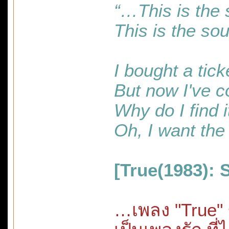
“…This is the 
This is the so
I bought a tick
But now I've 
Why do I find i
Oh, I want the
[True(1983): 
…เพลง "True" 