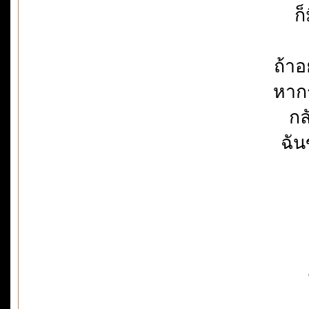
ก
ถ้าอ
หากร
กล
ฉันข