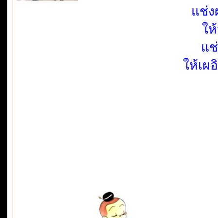
แช่ง
ให้
แช
ให้เผ