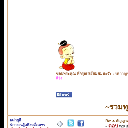
ขอบพระคุณ ที่กรุณาเยี่ยมชมนะจ๊ะ :
รพีกาญจ
สีรุ้ง
~รวมทุ
เฒ่าธุลี
Re: ♣.สัญญา
นักกลอนผู้เปรียบดั่งเพชร
ตอบ
|
|
«
#20 เมื