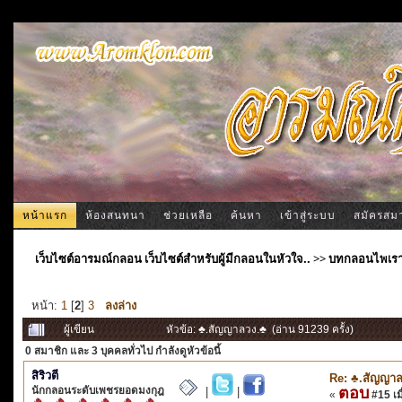
หน้าแรก
ห้องสนทนา
ช่วยเหลือ
ค้นหา
เข้าสู่ระบบ
สมัครสม
เว็บไซต์อารมณ์กลอน เว็บไซต์สำหรับผู้มีกลอนในหัวใจ..
>>
บทกลอนไพเร
หน้า:
1
[
2
]
3
ลงล่าง
ผู้เขียน
หัวข้อ: ♣.สัญญาลวง.♣ (อ่าน 91239 ครั้ง)
0 สมาชิก
และ 3 บุคคลทั่วไป กำลังดูหัวข้อนี้
สิริวตี
Re: ♣.สัญญาล
นักกลอนระดับเพชรยอดมงกุฎ
ตอบ
|
|
«
#15 เมื