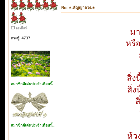
Re: ♣.สัญญาลวง.♣
ออฟไลน์
มา
กระทู้: 4737
หรื
สิ่ง
สมาชิกดีเด่นประจำเดือนนี้..
สิ่
ส
สมาชิกดีเด่นประจำเดือนนี้..
ห้ว