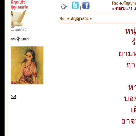
พิกุลแก้ว
Re: ♣.สัญญา
ผู้ดูแลบอร์ด
ตอบ
|
|
«
#21 เมื
Re: ♣.สัญญาลวง.♣
หนุ
ออฟไลน์
กระทู้: 1069
ร
ยามพ
ฤา
ห
บอ
เ
อาจ