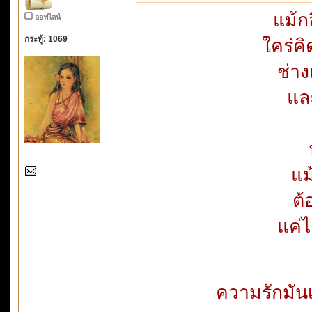
แม้ก
ออฟไลน์
กระทู้: 1069
ใคร่ค
ช่าง
แล
แม
ต้
แค่ไ
ความรักมัน