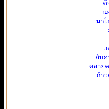
ต้
นอ
มาไ
เ
กับ
คลายคว
ก้าว