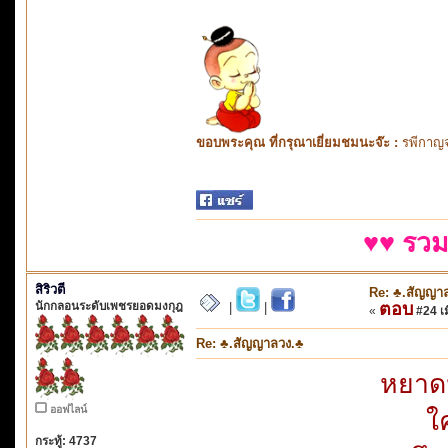
ขอบพระคุณ ที่กรุณาเยี่ยมชมนะจ๊ะ :
รพีกาญจ
♥♥ รวม
สิริวตี
Re: ♣.สัญญา
นักกลอนระดับเพชรยอดมงกุฎ
ตอบ
|
|
«
#24 เมื
Re: ♣.สัญญาลวง.♣
หยาด
ออฟไลน์
ใ
กระทู้: 4737