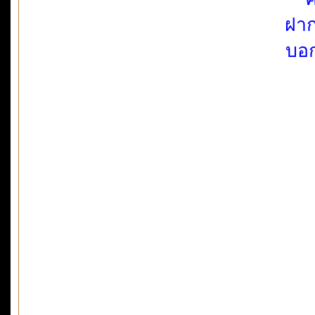
ฝา
บอก