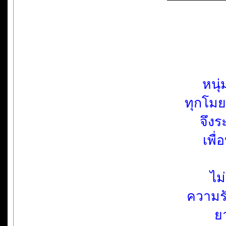
หนุ
ทุกโม
จึง
เพื
ไม
ความรั
ย