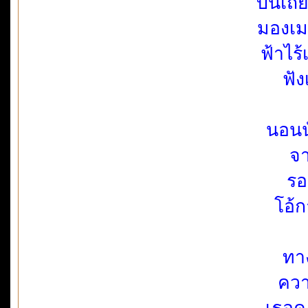
บนเถี
มองเม
ฟ้าไร
ฟั
นอนน
จา
รอ
โอ้
ทาง
ควา
เธอค