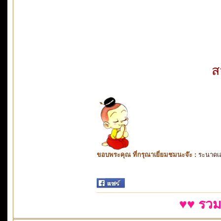
ส
ขอบพระคุณ ที่กรุณาเยี่ยมชมนะจ๊ะ :
ระนาดเ
♥♥ รวม