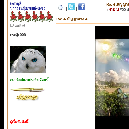
เฒ่าธุลี
Re: ♣.สัญญา
นักกลอนผู้เปรียบดั่งเพชร
ตอบ
|
|
«
#22 เมื
Re: ♣.สัญญาลวง.♣
ออฟไลน์
กระทู้: 908
สมาชิกดีเด่นประจำเดือนนี้..
ผู้เริ่มหัวข้อนี้