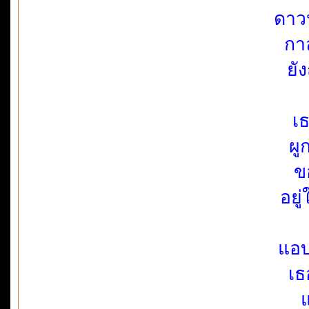
ดาว
กา
ยั
เ
ผู
ข
อยู
แอบ
เธ
แ