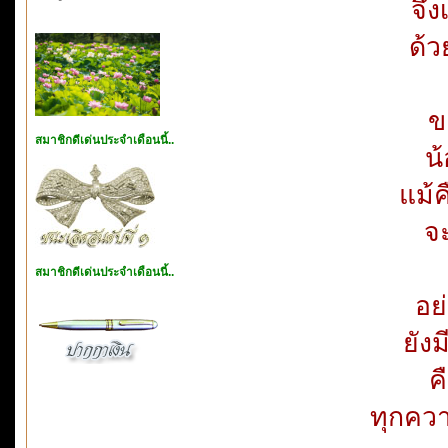
จึง
ด้
ข
สมาชิกดีเด่นประจำเดือนนี้..
น
แม้
จะ
สมาชิกดีเด่นประจำเดือนนี้..
อย
ยังม
ค
ทุกควา