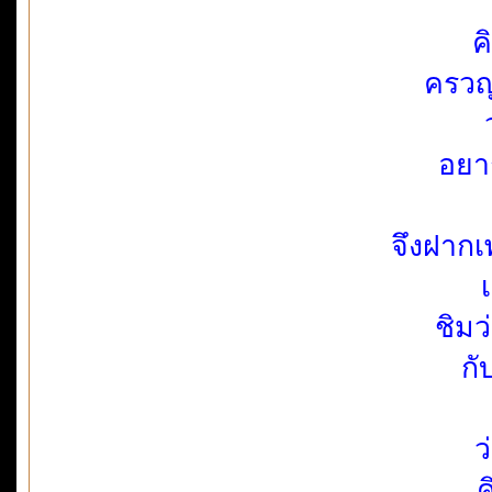
ค
ครวญ
อยา
จึงฝาก
ชิมว
กั
ว
ค