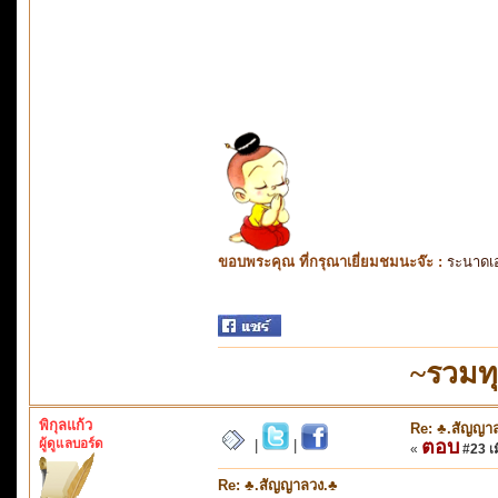
ขอบพระคุณ ที่กรุณาเยี่ยมชมนะจ๊ะ :
ระนาดเ
~รวมทุ
พิกุลแก้ว
Re: ♣.สัญญา
ผู้ดูแลบอร์ด
ตอบ
|
|
«
#23 เมื
Re: ♣.สัญญาลวง.♣