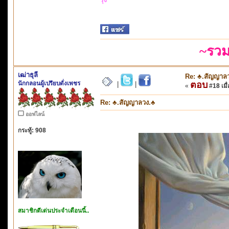
~รวม
เฒ่าธุลี
Re: ♣.สัญญาล
นักกลอนผู้เปรียบดั่งเพชร
ตอบ
|
|
«
#18 เมื่
Re: ♣.สัญญาลวง.♣
ออฟไลน์
กระทู้: 908
สมาชิกดีเด่นประจำเดือนนี้..