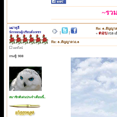
~รวม
เฒ่าธุลี
Re: ♣.สัญญาล
นักกลอนผู้เปรียบดั่งเพชร
ตอบ
|
|
«
#16 เมื
Re: ♣.สัญญาลวง.♣
ออฟไลน์
กระทู้: 908
สมาชิกดีเด่นประจำเดือนนี้..