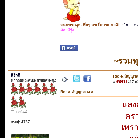
ขอบพระคุณ ที่กรุณาเยี่ยมชมนะจ๊ะ :
โซ...เซ
ศิลาสีรุ้ง
~รวมทุ
สิริวตี
Re: ♣.สัญญาล
นักกลอนระดับเพชรยอดมงกุฎ
ตอบ
|
|
«
#17 เมื
Re: ♣.สัญญาลวง.♣
แสงอ
ออฟไลน์
ครา
กระทู้: 4737
เพรา