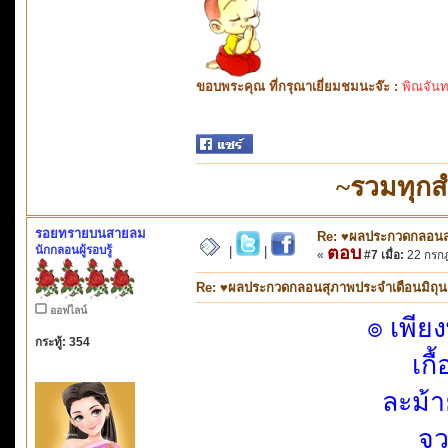
ขอบพระคุณ ที่กรุณาเยี่ยมชมนะจ๊ะ :
พิณจันท
~รวมทุกส
รอยทรายบนสายลม
Re: ♥ผลประกวดกลอนสุภ
นักกลอนผู้รอบรู้
ตอบ
|
|
«
#7 เมื่อ:
22 กรกฎ
Re: ♥ผลประกวดกลอนสุภาพประจำเดือนมิถุนายน
ออฟไลน์
๏ เพีย
กระทู้: 354
เกื
ละม้
จว