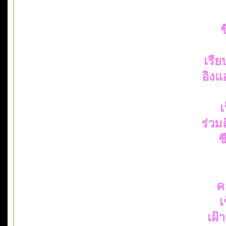
ข
เรี
อิงแ
เ
ร่ว
ช
ค
เ
เฝ้