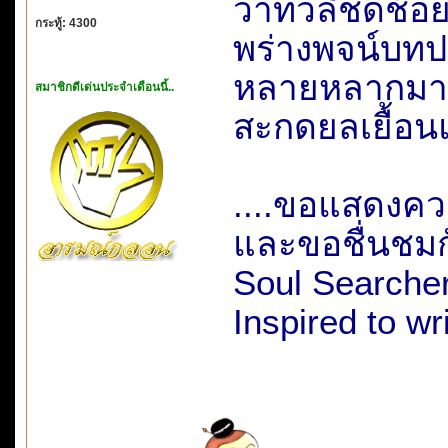
วาทวลีชดช้อย..
กระทู้: 4300
พร่างพจน์บทปร
หลายหลากมาก
สมาชิกดีเด่นประจำเดือนนี้..
สะกดยลเยื้อนแ
....ขอแสดงความ
และขอชื่นชมกั
Soul Searche
Inspired to wr