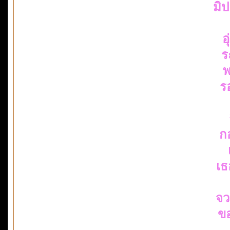
มิ
อ
ร
พ
ร
ก
เธ
จว
ข