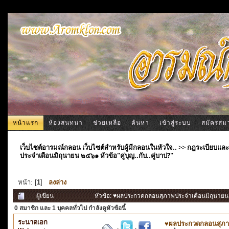
หน้าแรก
ห้องสนทนา
ช่วยเหลือ
ค้นหา
เข้าสู่ระบบ
สมัครสม
เว็บไซต์อารมณ์กลอน เว็บไซต์สำหรับผู้มีกลอนในหัวใจ..
>>
กฎระเบียบและ
ประจำเดือนมิถุนายน ๒๕๖๑ หัวข้อ"คู่บุญ..กับ..คู่บาป?"
หน้า: [
1
]
ลงล่าง
ผู้เขียน
หัวข้อ: ♥ผลประกวดกลอนสุภาพประจำเดือนมิถุนายน ๒๕๖
0 สมาชิก
และ 1 บุคคลทั่วไป กำลังดูหัวข้อนี้
ระนาดเอก
♥ผลประกวดกลอนสุภาพปร