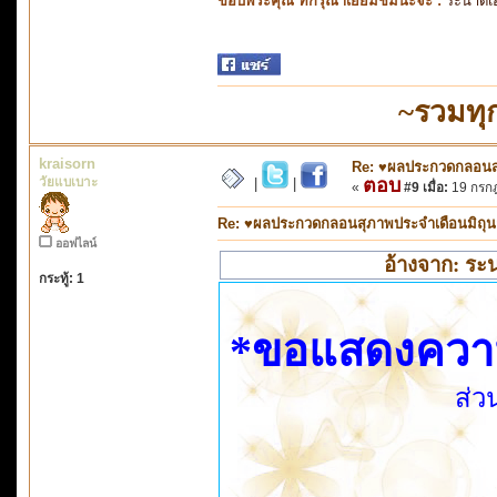
ขอบพระคุณ ที่กรุณาเยี่ยมชมนะจ๊ะ :
ระนาดเ
~รวมทุ
kraisorn
Re: ♥ผลประกวดกลอนสุภ
วัยแบเบาะ
ตอบ
|
|
«
#9 เมื่อ:
19 กรกฎ
Re: ♥ผลประกวดกลอนสุภาพประจำเดือนมิถุนายน
ออฟไลน์
อ้างจาก: ระ
กระทู้: 1
*ขอแสดงความยิ
ส่ว