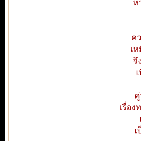
หั
คว
เหม
จ
เ
คู
เรื่อ
เ