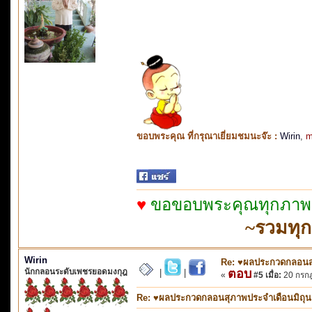
ขอบพระคุณ ที่กรุณาเยี่ยมชมนะจ๊ะ :
Wirin
,
m
♥
ขอขอบพระคุณทุกภาพจา
~รวมทุ
Wirin
Re: ♥ผลประกวดกลอนสุภ
นักกลอนระดับเพชรยอดมงกุฎ
ตอบ
|
|
«
#5 เมื่อ:
20 กรกฎ
Re: ♥ผลประกวดกลอนสุภาพประจำเดือนมิถุนายน