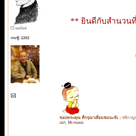
** ยินดีกับสำนวนท
ออฟไลน์
กระทู้: 2202
ขอบพระคุณ ที่กรุณาเยี่ยมชมนะจ๊ะ :
รพีกาญจ
เอก
,
Mr.music