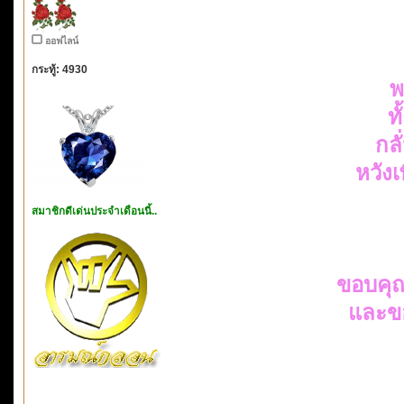
ออฟไลน์
กระทู้: 4930
พ
ท
กล
หวัง
สมาชิกดีเด่นประจำเดือนนี้..
ขอบคุ
และข