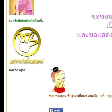
ขอขอบพ
สมาชิกดีเด่นประจำเดือนนี้..
เป
และขอแสดงค
ทิพย์ธิดาสุรีย์
ขอบพระคุณ ที่กรุณาเยี่ยมชมนะจ๊ะ :
รพีกาญจ