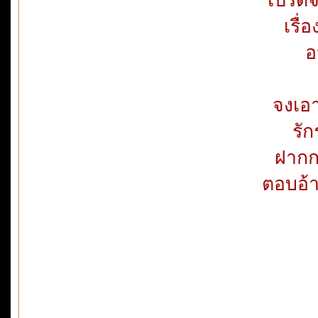
เรื่
อ
จงเอา
รัก
ฝากกล
ตอบอ้า