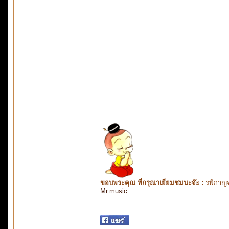
ขอบพระคุณ ที่กรุณาเยี่ยมชมนะจ๊ะ :
รพีกาญจ
Mr.music