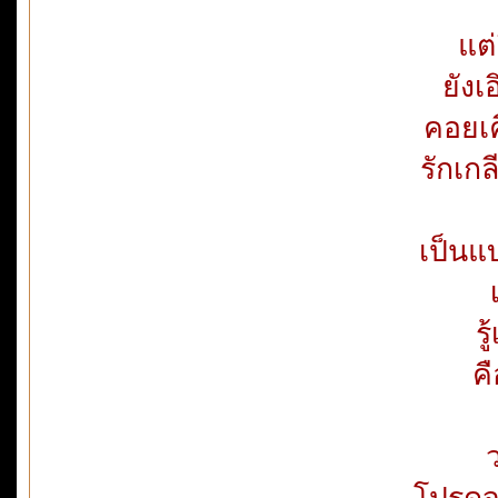
แต่
ยัง
คอยเค
รักเก
เป็นแ
ร
ค
โปรดจ