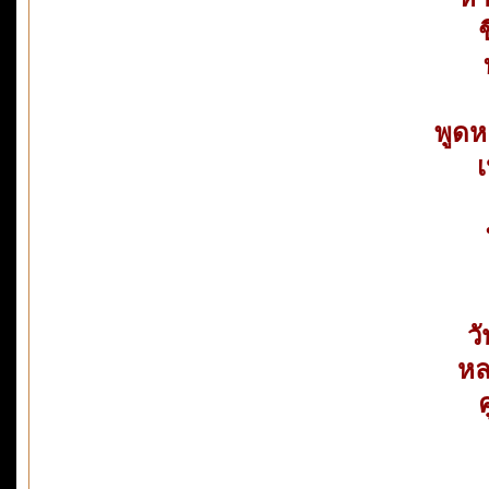
พูดห
เ
ว
หล
ค