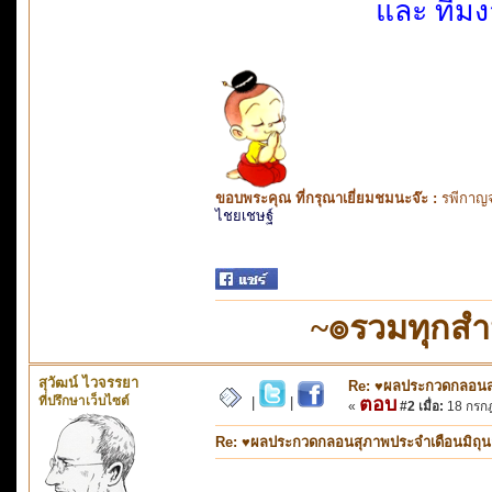
และ ทีมง
ขอบพระคุณ ที่กรุณาเยี่ยมชมนะจ๊ะ :
รพีกาญจ
ไชยเชษฐ์
~๏รวมทุกส
สุวัฒน์ ไวจรรยา
Re: ♥ผลประกวดกลอนสุภ
ที่ปรึกษาเว็บไซต์
ตอบ
|
|
«
#2 เมื่อ:
18 กรกฎ
Re: ♥ผลประกวดกลอนสุภาพประจำเดือนมิถุนายน