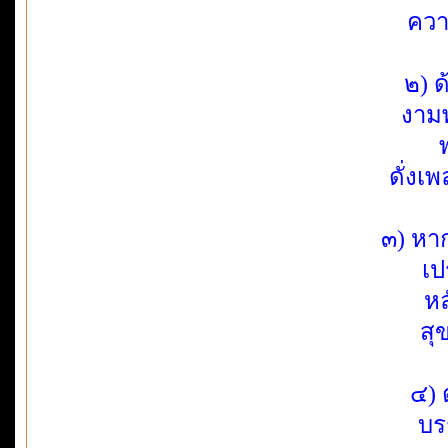
ควา
๒) ด
งามพ
ดั่งเ
๓) หา
เป
หล
สุ
๔) 
บร