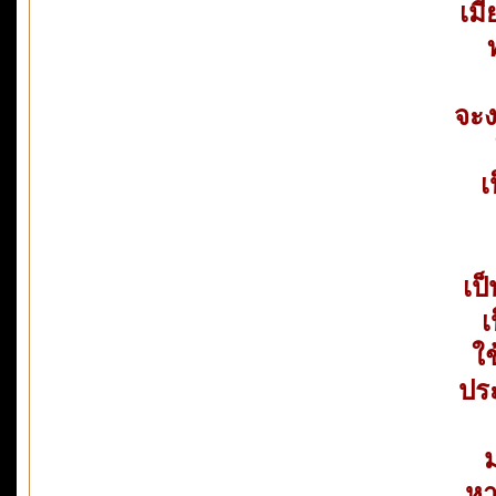
เม
จะ
เ
เป็
เ
ใ
ประ
ม
หา