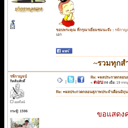
ขอบพระคุณ ที่กรุณาเยี่ยมชมนะจ๊ะ :
รพีกาญจ
เอก
~รวมทุกส
รพีกาญจน์
Re: ♥ผลประกวดกลอนสุภ
กิตติมศักดิ์
ตอบ
|
|
«
#4 เมื่อ:
19 กรกฎ
Re: ♥ผลประกวดกลอนสุภาพประจำเดือนมิถุนายน
ออฟไลน์
กระทู้: 1596
ขอแสดงควา