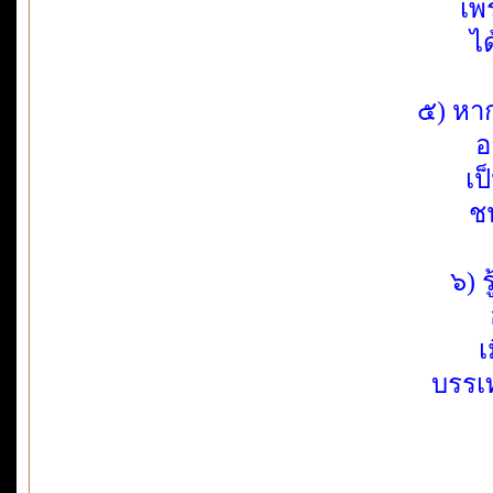
เพ
ได
๕) หาก
อ
เป
ช
๖) 
เ
บรรเ