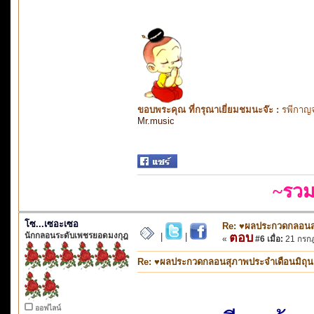
ขอบพระคุณ ที่กรุณาเยี่ยมชมนะจ๊ะ :
รพีกาญจ
Mr.music
~รวม
โซ...เซอะเซอ
Re: ♥ผลประกวดกลอนสุภ
นักกลอนระดับเพชรยอดมงกุฎ
ตอบ
|
|
«
#6 เมื่อ:
21 กรกฎ
Re: ♥ผลประกวดกลอนสุภาพประจำเดือนมิถุนายน
ออฟไลน์