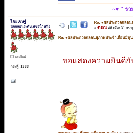
~♥ " ร
ไชยเชษฐ์
Re: ♥ผลประกวดกลอนสุภ
นักกลอนระดับเพชรน้ำหนึ่ง
ตอบ
|
|
«
#8 เมื่อ:
31 กรกฎ
Re: ♥ผลประกวดกลอนสุภาพประจำเดือนมิถุนายน
ออฟไลน์
ขอแสดงความยินดีกับท
กระทู้: 1333