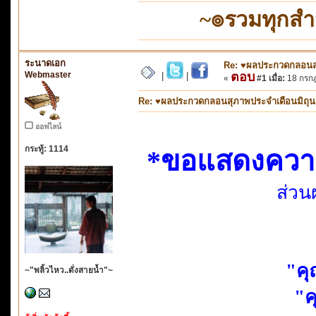
~๏รวมทุกส
ระนาดเอก
Re: ♥ผลประกวดกลอนสุภ
Webmaster
ตอบ
|
|
«
#1 เมื่อ:
18 กรกฎ
Re: ♥ผลประกวดกลอนสุภาพประจำเดือนมิถุนายน
ออฟไลน์
กระทู้: 1114
*ขอแสดงความยิ
ส่วน
"คุ
~"พลิ้วไหว..ดั่งสายน้ำ"~
"ค