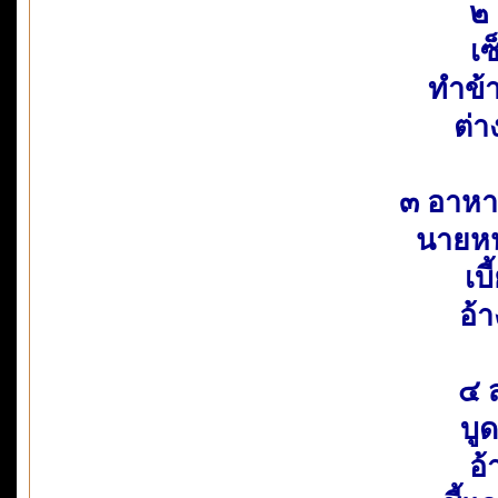
๒
เ
ทำข้
ต่า
๓ อาหา
นายหน
เบ
อ้า
๔ ส
บู
อ้