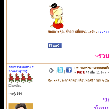
ขอบพระคุณ ที่กรุณาเยี่ยมชมนะจ๊ะ :
รอยทร
~รวม
รอยทรายบนสายลม
Re: ♥ผลประกวดกลอนเดือ
นักกลอนผู้รอบรู้
ตอบ
|
|
«
#4 เมื่อ:
11 ธันวาค
Re: ♥ผลประกวดกลอนเดือนพฤศจิกายน ๒๕๖๑ ห
ออฟไลน์
กระทู้: 354
ข
น้อม