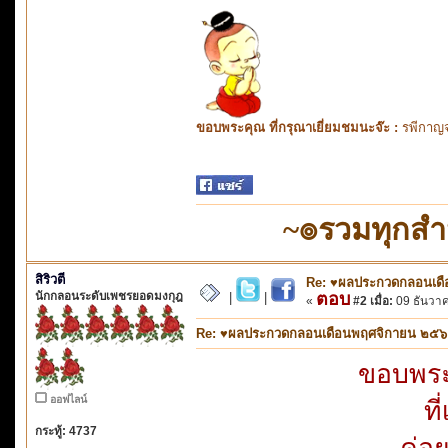
ขอบพระคุณ ที่กรุณาเยี่ยมชมนะจ๊ะ :
รพีกาญจ
~๏รวมทุกส
สิริวตี
Re: ♥ผลประกวดกลอนเดือ
นักกลอนระดับเพชรยอดมงกุฎ
ตอบ
|
|
«
#2 เมื่อ:
09 ธันวาค
Re: ♥ผลประกวดกลอนเดือนพฤศจิกายน ๒๕๖๑ ห
ขอบพระ
ออฟไลน์
ที
กระทู้: 4737
ค่อ