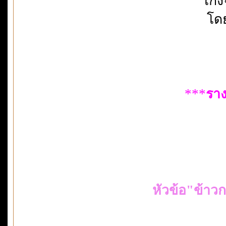
โกง
โด
***
ราง
หัวข้อ"ข้าว