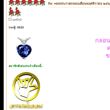
Re: ♥ผลประกวดกลอนเดือนพฤศจิกายน ๒๕๖๑ ห
ออฟไลน์
กระทู้: 4930
กลอนก
ค
ข
สมาชิกดีเด่นประจำเดือนนี้..