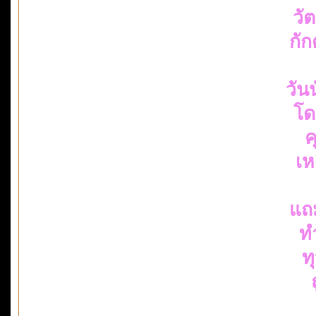
วั
กัก
วัน
โด
ค
เห
แถม
ท
ท