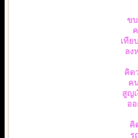
ขบ
ค
เทียบ
ลงห
คิด
คน
สูญเ
ออ
คิ
รถ