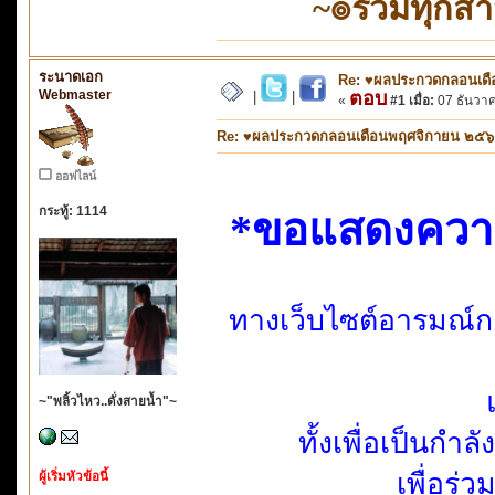
~๏รวมทุกส
ระนาดเอก
Re: ♥ผลประกวดกลอนเดือ
Webmaster
ตอบ
|
|
«
#1 เมื่อ:
07 ธันวาค
Re: ♥ผลประกวดกลอนเดือนพฤศจิกายน ๒๕๖๑ ห
ออฟไลน์
กระทู้: 1114
*ขอแสดงความยิ
ทางเว็บไซต์อารมณ์ก
~"พลิ้วไหว..ดั่งสายน้ำ"~
ทั้งเพื่อเป็นกำ
เพื่อร่
ผู้เริ่มหัวข้อนี้