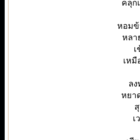
คลุกเ
หอมข้
หลาย
เ
เหมื
ลงท
หยาด
ส
เว