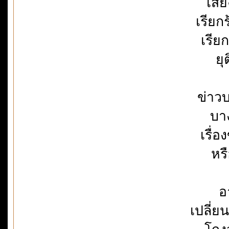
เสีย
เรียก
เรีย
ยุ
ข่าว
บาง
เรื่
หร
อ
เปลี่ย