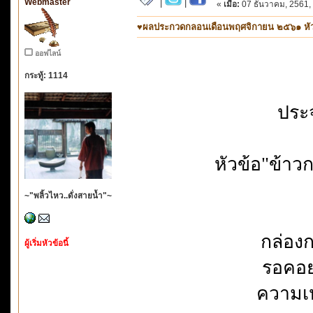
Webmaster
|
|
«
เมื่อ:
07 ธันวาคม, 2561,
♥ผลประกวดกลอนเดือนพฤศจิกายน ๒๕๖๑ หัวข้
ออฟไลน์
กระทู้: 1114
ประ
หัวข้อ"ข้าว
~"พลิ้วไหว..ดั่งสายน้ำ"~
กล่องก
ผู้เริ่มหัวข้อนี้
รอคอย
ความเ