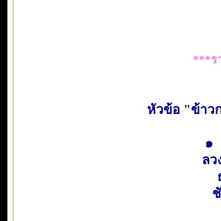
***รา
หัวข้อ "ข้าว
๑ 
ลวง
ช