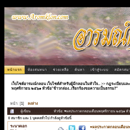
หน้าแรก
ห้องสนทนา
ช่วยเหลือ
ค้นหา
เข้าสู่ระบบ
สมัครสม
เว็บไซต์อารมณ์กลอน เว็บไซต์สำหรับผู้มีกลอนในหัวใจ..
>>
กฎระเบียบและ
พฤศจิกายน ๒๕๖๑ หัวข้อ"ข้าวกล่อง..เรียกร้องขอความเป็นธรรม?"
หน้า: [
1
]
ลงล่าง
ผู้เขียน
หัวข้อ: ♥ผลประกวดกลอนเดือนพฤศจิกายน ๒๕๖๑ หัวข้
0 สมาชิก
และ 1 บุคคลทั่วไป กำลังดูหัวข้อนี้
ระนาดเอก
♥ผลประกวดกลอนเดือนพฤ