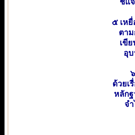
ชี้แ
๕ เหยื
ตามก
เขีย
อุบ
๖
ด้วยเ
หลักฐ
จำไ