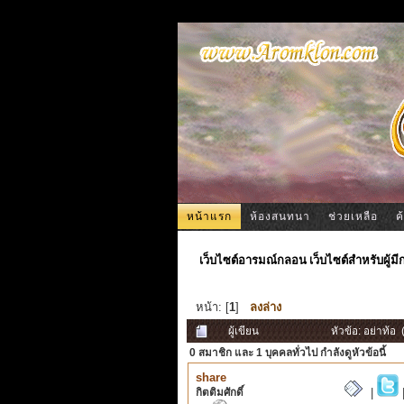
หน้าแรก
ห้องสนทนา
ช่วยเหลือ
ค
เว็บไซต์อารมณ์กลอน เว็บไซต์สำหรับผู้ม
หน้า: [
1
]
ลงล่าง
ผู้เขียน
หัวข้อ: อย่าท้อ 
0 สมาชิก
และ 1 บุคคลทั่วไป กำลังดูหัวข้อนี้
share
กิตติมศักดิ์
|