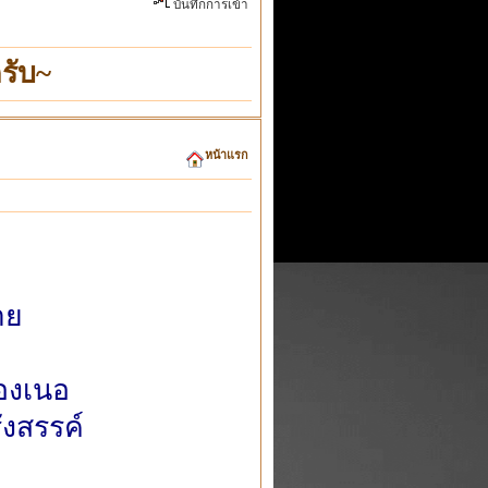
บันทึกการเข้า
รับ~
หน้าแรก
าย
เองเนอ
ังสรรค์