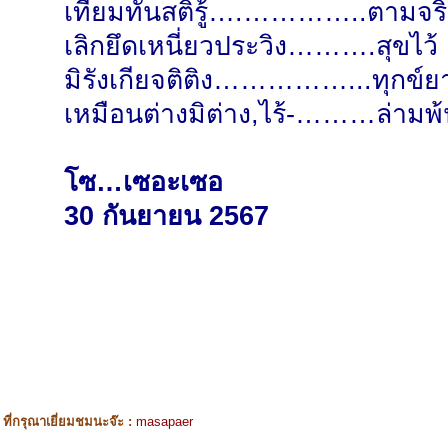
เทียมทันสติรู้….…………..ตามจริ
เลิกยึดเหนี่ยวประวิง……….สุขไว้
มิรังเกียจติติง……………...ทุกข์ย
เหมือนต่างมิต่าง,ไร้-………ล่ามพ
โซ…เซอะเซอ
30 กันยายน 2567
ี่กรุณาเยี่ยมชมนะจ๊ะ :
masapaer