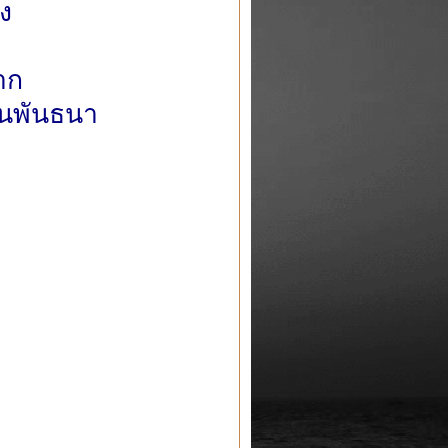
ง
าก
้นพันธนา