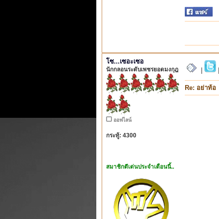
โซ...เซอะเซอ
นักกลอนระดับเพชรยอดมงกุฎ
|
Re: อย่าท้อ
ออฟไลน์
กระทู้: 4300
สมาชิกดีเด่นประจำเดือนนี้..