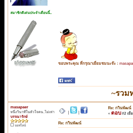
สมาชิกดีเด่นประจำเดือนนี้..
ขอบพระคุณ ที่กรุณาเยี่ยมชมนะจ๊ะ :
masapa
~รวมท
masapaer
Re: กวินพัฒน์
หนึ่งวินาทีในหัวใจคน..ไม่เท่า
ตอบ
|
|
«
#2 เมื่อ
บรรณารักษ์
Re: กวินพัฒน์
ออฟไลน์