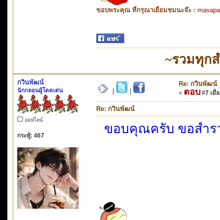
ขอบพระคุณ ที่กรุณาเยี่ยมชมนะจ๊ะ :
masapa
~รวมทุกส
กวินพัฒน์
Re: กวินพัฒน์
นักกลอนผู้โดดเด่น
ตอบ
|
|
«
#7 เมื่อ
Re: กวินพัฒน์
ออฟไลน์
ขอบคุณครับ ขอสำรว
กระทู้: 467