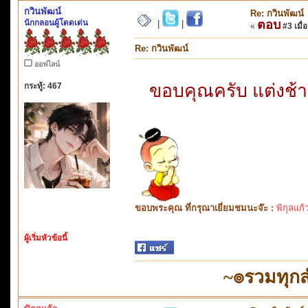
กวินพัฒน์
Re: กวินพัฒน์
นักกลอนผู้โดดเด่น
ตอบ
|
|
«
#3 เมื่อ
Re: กวินพัฒน์
ออฟไลน์
ขอบคุณครับ แต่งช้
กระทู้: 467
ขอบพระคุณ ที่กรุณาเยี่ยมชมนะจ๊ะ :
พิกุลแก้
ผู้เริ่มหัวข้อนี้
~๏รวมทุก