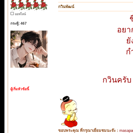
กวินพัฒน์
ออฟไลน์
ช
กระทู้: 467
อยาก
ยั
ก
กวินครั
ผู้เริ่มหัวข้อนี้
ขอบพระคุณ ที่กรุณาเยี่ยมชมนะจ๊ะ :
masapa