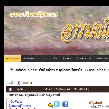
หน้าแรก
ห้องสนทนา
ช่วยเหลือ
ค้นหา
เข้าสู่ระบบ
สมัครสม
เว็บไซต์อารมณ์กลอน เว็บไซต์สำหรับผู้มีกลอนในหัวใจ..
>>
อารมณ์กลอน
หน้า: [
1
]
ลงล่าง
ผู้เขียน
หัวข้อ: กวินพัฒน์ (อ่าน 30048 ครั้ง)
0 สมาชิก
และ 4 บุคคลทั่วไป กำลังดูหัวข้อนี้
กวินพัฒน์
กวินพัฒน์
นักกลอนผู้โดดเด่น
|
|
«
เมื่อ:
07 พฤศจิ