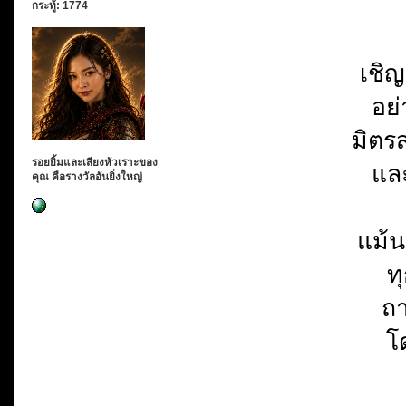
กระทู้: 1774
เชิญ
อย่
มิตร
รอยยิ้มและเสียงหัวเราะของ
และ
คุณ คือรางวัลอันยิ่งใหญ่
แม้
ท
ถา
โ