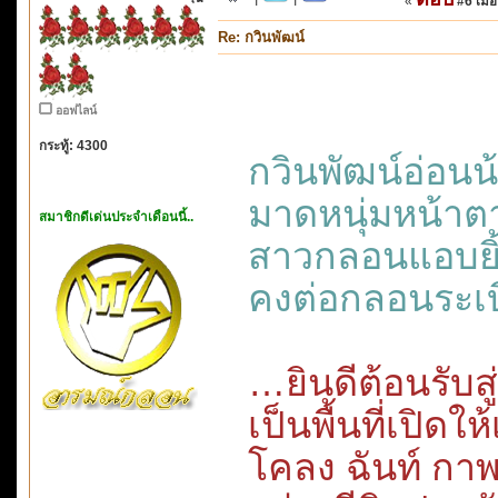
«
#6 เมื่อ
Re: กวินพัฒน์
ออฟไลน์
กระทู้: 4300
กวินพัฒน์อ่อ
มาดหนุ่มหน้า
สมาชิกดีเด่นประจำเดือนนี้..
สาวกลอนแอบย
คงต่อกลอนระเบ
…ยินดีต้อนรับส
เป็นพื้นที่เปิดให
โคลง ฉันท์ กา