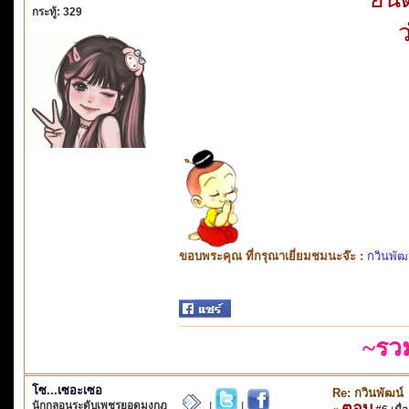
กระทู้: 329
ขอบพระคุณ ที่กรุณาเยี่ยมชมนะจ๊ะ :
กวินพัฒ
~รว
โซ...เซอะเซอ
Re: กวินพัฒน์
นักกลอนระดับเพชรยอดมงกุฎ
ตอบ
|
|