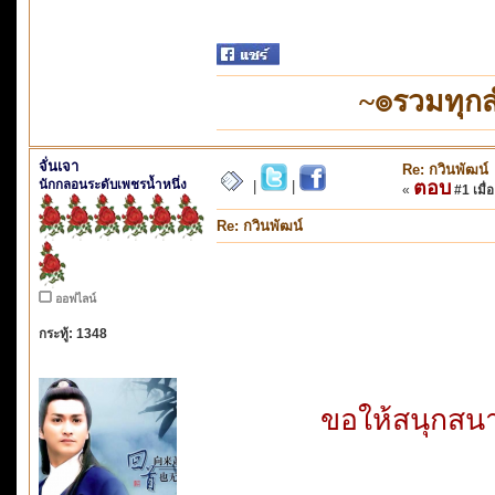
~๏รวมทุก
จั่นเจา
Re: กวินพัฒน์
นักกลอนระดับเพชรน้ำหนึ่ง
ตอบ
|
|
«
#1 เมื่อ
Re: กวินพัฒน์
ออฟไลน์
กระทู้: 1348
ขอให้สนุกสน