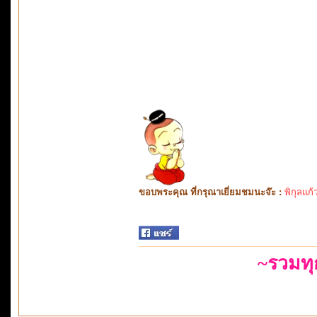
ขอบพระคุณ ที่กรุณาเยี่ยมชมนะจ๊ะ :
พิกุลแก้
~รวมท