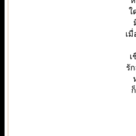
ห
ใ
เมื
เ
รั
ก