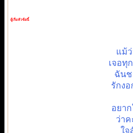
ผู้เริ่มหัวข้อนี้
แม้ว
เจอทุ
ฉันช
รักงอ
อยากใ
ว่าค
ใจส