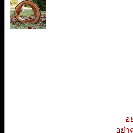
อย
อย่า