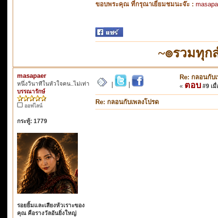
ขอบพระคุณ ที่กรุณาเยี่ยมชมนะจ๊ะ :
masapa
~๏รวมทุก
masapaer
Re: กลอนกับ
หนึ่งวินาทีในหัวใจคน..ไม่เท่า
ตอบ
|
|
«
#9 เมื่
บรรณารักษ์
Re: กลอนกับเพลงโปรด
ออฟไลน์
กระทู้: 1779
รอยยิ้มและเสียงหัวเราะของ
คุณ คือรางวัลอันยิ่งใหญ่