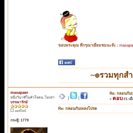
ขอบพระคุณ ที่กรุณาเยี่ยมชมนะจ๊ะ :
masapa
~๏รวมทุกส
masapaer
Re: กลอนกับ
หนึ่งวินาทีในหัวใจคน..ไม่เท่า
ตอบ
|
|
«
#1 เมื่
บรรณารักษ์
Re: กลอนกับเพลงโปรด
ออฟไลน์
กระทู้: 1779