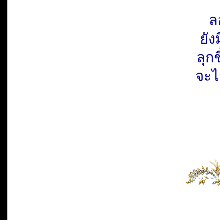
ลอ
ยัง
ลุก
จะไ