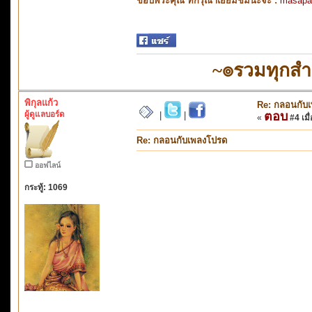
ขอบพระคุณ ที่กรุณาเยี่ยมชมนะจ๊ะ :
masapa
~๏รวมทุกส
พิกุลแก้ว
Re: กลอนกับ
ผู้ดูแลบอร์ด
ตอบ
|
|
«
#4 เมื่
Re: กลอนกับเพลงโปรด
ออฟไลน์
กระทู้: 1069