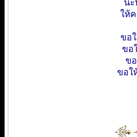
นะ
ให้ค
ขอใ
ขอใ
ขอ
ขอให