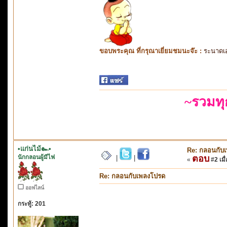
ขอบพระคุณ ที่กรุณาเยี่ยมชมนะจ๊ะ :
ระนาดเ
~รวมท
•แก่นไม้๛•
Re: กลอนกับ
นักกลอนผู้มีไฟ
ตอบ
|
|
«
#2 เมื่
Re: กลอนกับเพลงโปรด
ออฟไลน์
กระทู้: 201