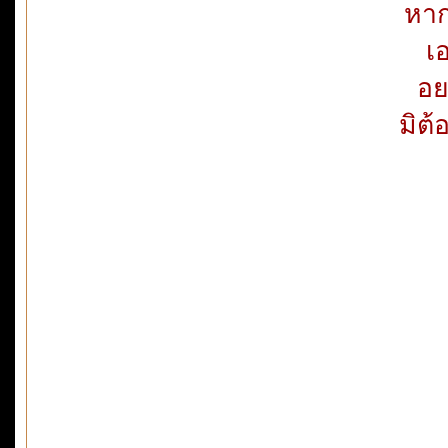
หาก
เ
อย
มิต้