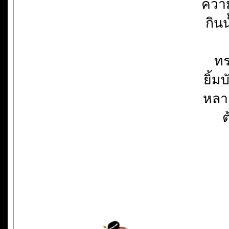
ความ
กิน
ทร
ยิ้ม
หลา
ต