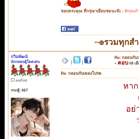
ขอบพระคุณ ที่กรุณาเยี่ยมชมนะจ๊ะ :
พิกุลแก้
~๏รวมทุกส
กวินพัฒน์
Re: กลอนกับ
นักกลอนผู้โดดเด่น
ตอบ
|
|
«
#8 เมื่
Re: กลอนกับเพลงโปรด
ออฟไลน์
หาก
กระทู้: 467
อย่