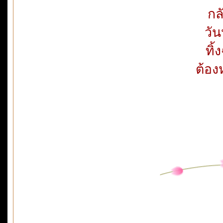
กล
วัน
ทิ้
ต้อง