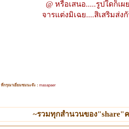
@ หรือเสนอ.....รูปใดก็เผ
จารแต่งมิเฉย....สิเสริมส่งก
ี่กรุณาเยี่ยมชมนะจ๊ะ :
masapaer
~รวมทุกสำนวนของ"share"ค