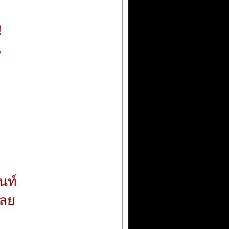
!
น
นท์
เลย