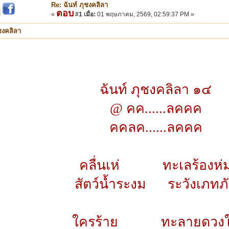
Re: ฉันท์ ภุชงคลิลา
ตอบ
|
«
#1 เมื่อ:
01 พฤษภาคม, 2569, 02:59:37 PM »
ุชงคลิลา
ฉันท์ ภุชงคลิลา ๑๔
@ คค......ลคคค
คคลค......ลคคค
คลื่นเห่ ทะเลร้องห่
สัตว์น้ำระงม ระวังเภทภ
ใครร้าย ทะลายดวง