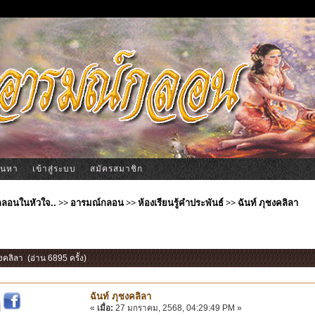
้นหา
เข้าสู่ระบบ
สมัครสมาชิก
ีกลอนในหัวใจ..
>>
อารมณ์กลอน
>>
ห้องเรียนรู้คำประพันธ์
>>
ฉันท์ ภุชงคลิลา
ชงคลิลา (อ่าน 6895 ครั้ง)
ฉันท์ ภุชงคลิลา
|
«
เมื่อ:
27 มกราคม, 2568, 04:29:49 PM »