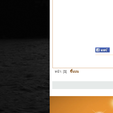
หน้า: [
1
]
ขึ้นบน