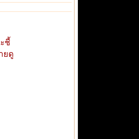
ชี้
่ายดู