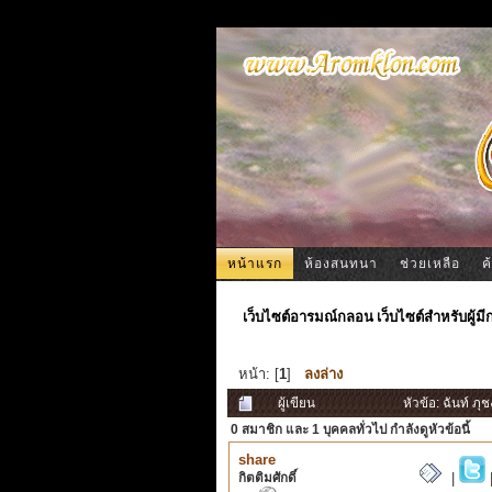
หน้าแรก
ห้องสนทนา
ช่วยเหลือ
ค
เว็บไซต์อารมณ์กลอน เว็บไซต์สำหรับผู้ม
หน้า: [
1
]
ลงล่าง
ผู้เขียน
หัวข้อ: ฉันท์ ภุ
0 สมาชิก
และ 1 บุคคลทั่วไป กำลังดูหัวข้อนี้
share
กิตติมศักดิ์
|