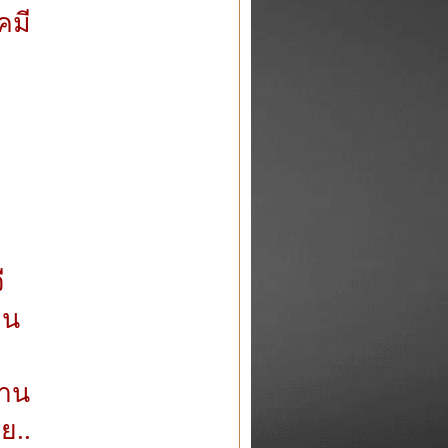
มี
ี
าน
าน
ย..