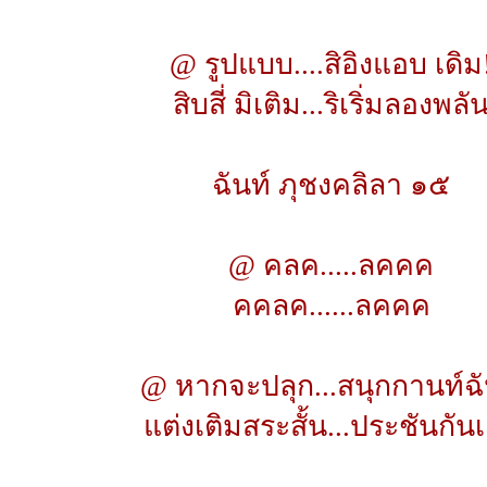
@ รูปแบบ....สิอิงแอบ เดิม
สิบสี่ มิเติม...ริเริ่มลองพลั
ฉันท์ ภุชงคลิลา ๑๕
@ คลค.....ลคคค
คคลค......ลคคค
@ หากจะปลุก...สนุกกานท์ฉั
แต่งเติมสระสั้น...ประชันกัน