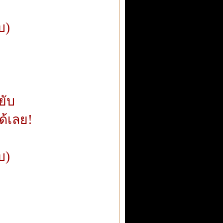
บ)
ยับ
ด้เลย!
บ)