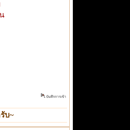
ย
ัน
บันทึกการเข้า
รับ~