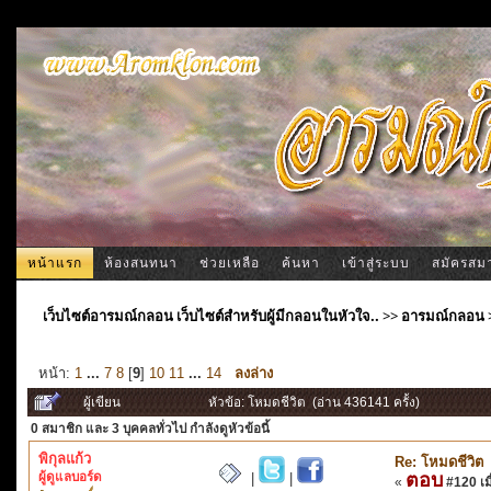
หน้าแรก
ห้องสนทนา
ช่วยเหลือ
ค้นหา
เข้าสู่ระบบ
สมัครสม
เว็บไซต์อารมณ์กลอน เว็บไซต์สำหรับผู้มีกลอนในหัวใจ..
>>
อารมณ์กลอน
หน้า:
1
...
7
8
[
9
]
10
11
...
14
ลงล่าง
ผู้เขียน
หัวข้อ: โหมดชีวิต (อ่าน 436141 ครั้ง)
0 สมาชิก
และ 3 บุคคลทั่วไป กำลังดูหัวข้อนี้
พิกุลแก้ว
Re: โหมดชีวิต
ผู้ดูแลบอร์ด
ตอบ
|
|
«
#120 เมื