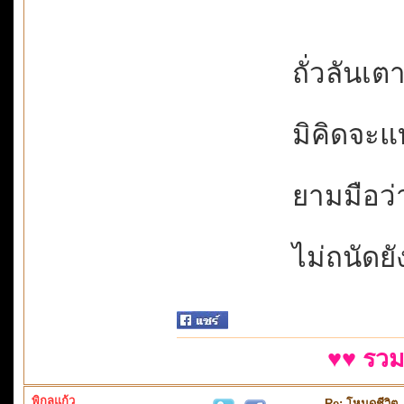
ถั่วลันเต
มิคิดจะแบ
ยามมือว่
ไม่ถนัดยั
♥♥ รวม
พิกุลแก้ว
Re: โหมดชีวิต