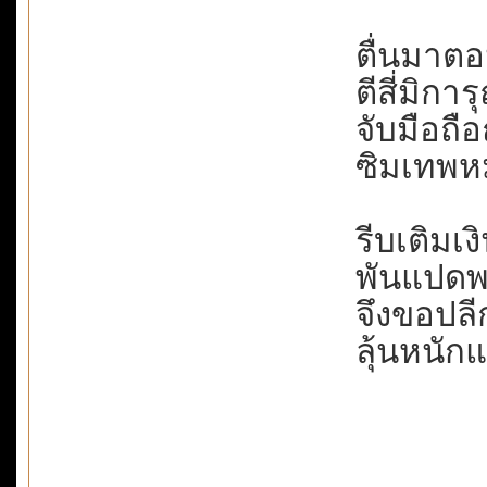
ตื่นมาตอน
ตีสี่มิการ
จับมือถือ
ซิมเทพหม
รีบเติมเง
พันแปดพร
จึงขอปลีก
ลุ้นหนักแต