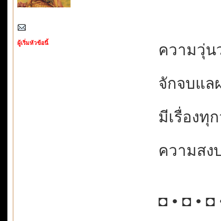
ผู้เริ่มหัวข้อนี้
ความวุ่นวา
จักจบแลผ
มีเรื่องทุก
ความสงบจึ
◘ • ◘ • ◘ 