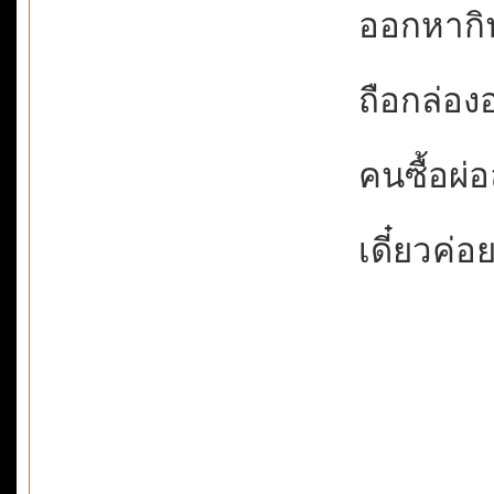
ออกหากินท
ถือกล่องอ
คนซื้อผ่อล
เดี๋ยวค่อ