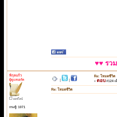
♥♥ รวม
พิกุลแก้ว
Re: โหมดชีวิต
ผู้ดูแลบอร์ด
ตอบ
|
|
«
#124 เมื
Re: โหมดชีวิต
ออฟไลน์
กระทู้: 1071