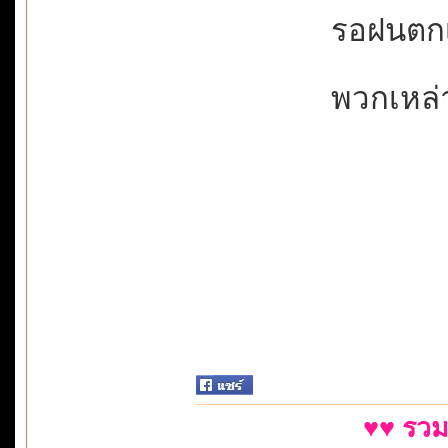
รอฝนตกเจ
พวกเหล่าต
♥♥ รวม