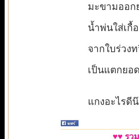
มะขามออกยอด
น้ำพ่นใส่เกื้อ
จากใบร่วงทวี
เป็นแตกยอดโ
แกงอะไรดีน
♥♥ รวม