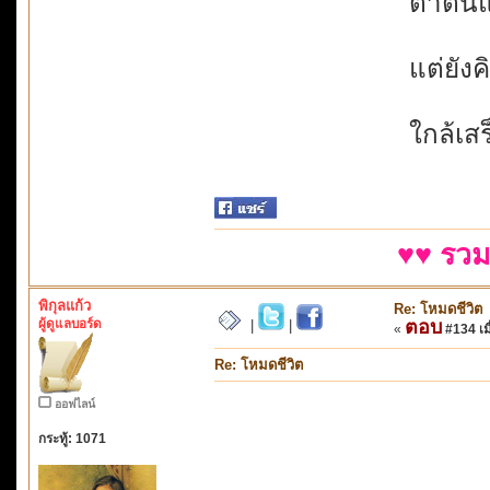
ตาตื่นแ
แต่ยังคิ
ใกล้เสร
♥♥ รวม
พิกุลแก้ว
Re: โหมดชีวิต
ผู้ดูแลบอร์ด
ตอบ
|
|
«
#134 เมื
Re: โหมดชีวิต
ออฟไลน์
กระทู้: 1071