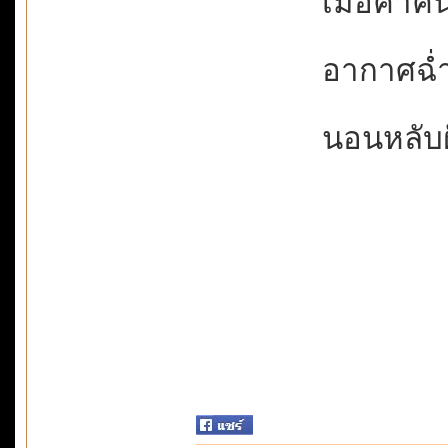
เมื่อค่ำค
อากาศฉ่ำช
นอนหลับฝั