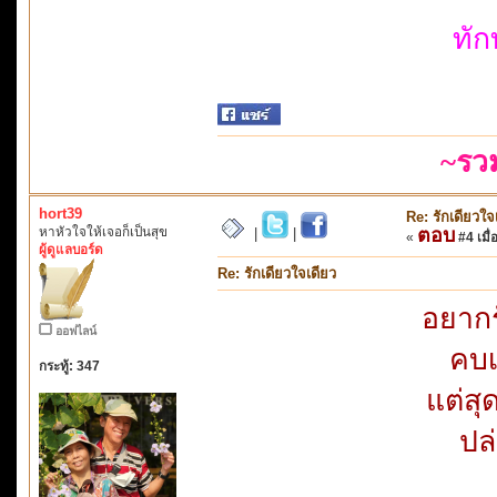
ทั
~รว
hort39
Re: รักเดียวใจ
หาหัวใจให้เจอก็เป็นสุข
ตอบ
|
|
«
#4 เมื่
ผู้ดูแลบอร์ด
Re: รักเดียวใจเดียว
อยากร
ออฟไลน์
คบเ
กระทู้: 347
แต่สุ
ปล