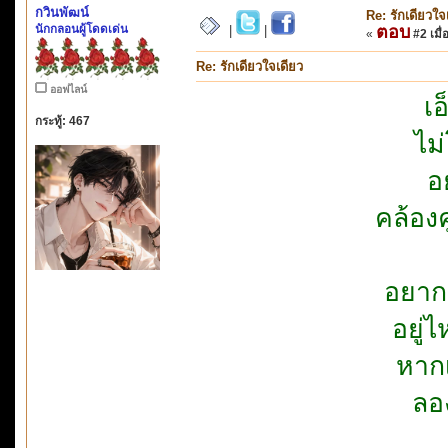
กวินพัฒน์
Re: รักเดียวใจ
นักกลอนผู้โดดเด่น
ตอบ
|
|
«
#2 เมื่
Re: รักเดียวใจเดียว
ออฟไลน์
เอ
กระทู้: 467
ไม
อ
คล้องค
อยากร
อยู่
หาก
ลอ