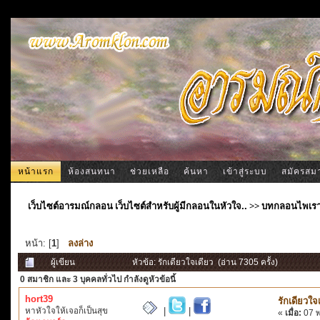
หน้าแรก
ห้องสนทนา
ช่วยเหลือ
ค้นหา
เข้าสู่ระบบ
สมัครสม
เว็บไซต์อารมณ์กลอน เว็บไซต์สำหรับผู้มีกลอนในหัวใจ..
>>
บทกลอนไพเร
หน้า: [
1
]
ลงล่าง
ผู้เขียน
หัวข้อ: รักเดียวใจเดียว (อ่าน 7305 ครั้ง)
0 สมาชิก
และ 3 บุคคลทั่วไป กำลังดูหัวข้อนี้
hort39
รักเดียวใจ
หาหัวใจให้เจอก็เป็นสุข
|
|
«
เมื่อ:
07 พ