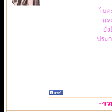
ไม่อ
แล
ยัง
ประก
~รว