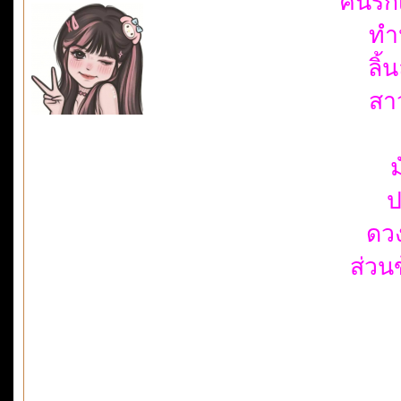
คนรัก
ทำ
ลิ
สา
ม
ป
ดว
ส่วน