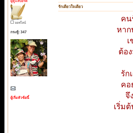
ผู้ดูแลบอร์ด
รักเดียวใจเดียว
คนร
ออฟไลน์
หากพ
กระทู้: 347
เ
ต้อง
รัก
คอย
จึ
ผู้เริ่มหัวข้อนี้
เริ่มต