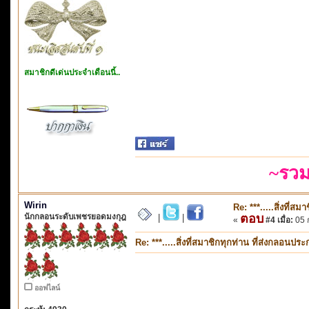
สมาชิกดีเด่นประจำเดือนนี้..
~รวม
Wirin
Re: ***.....สิ่งที่
นักกลอนระดับเพชรยอดมงกุฎ
ตอบ
|
|
«
#4 เมื่อ:
05 ก
Re: ***.....สิ่งที่สมาชิกทุกท่าน ที่ส่งกลอนป
ออฟไลน์