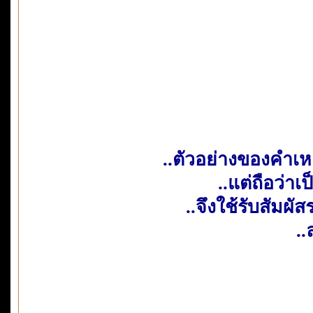
..ตัวอย่างของคำเหล่
..แต่ถือว่า
..จึงใช้รับสัมผ
..