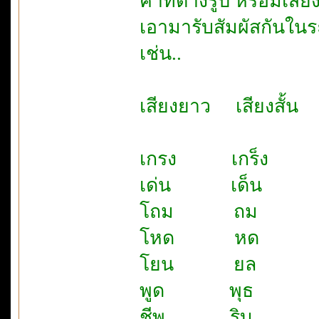
คำที่ต่างรูป หรือมีเสียง
เอามารับสัมผัสกันใน
เช่น..
เสียงยาว เสียงสั้น
เกรง เกร็ง
เด่น เด็น
โถม ถม
โหด หด
โยน ยล
พูด พุธ
ชีพ ริบ