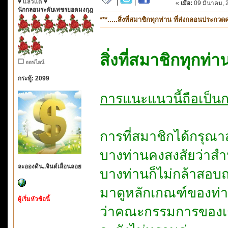
♥ แล้วแต่ ♥
|
|
«
เมื่อ:
09 มีนาคม, 
นักกลอนระดับเพชรยอดมงกุฎ
***.....สิ่งที่สมาชิกทุกท่าน ที่ส่งกลอนประกว
สิ่งที่สมาชิกทุกท
ออฟไลน์
กระทู้: 2099
การแนะแนวนี้ถือเป็น
การที่สมาชิกได้กรุณา
บางท่านคงสงสัยว่าส
ละอองดิน..จินต์เลื่อนลอย
บางท่านก็ไม่กล้าสอบ
มาดูหลักเกณฑ์ของท่
ผู้เริ่มหัวข้อนี้
ว่าคณะกรรมการของเร