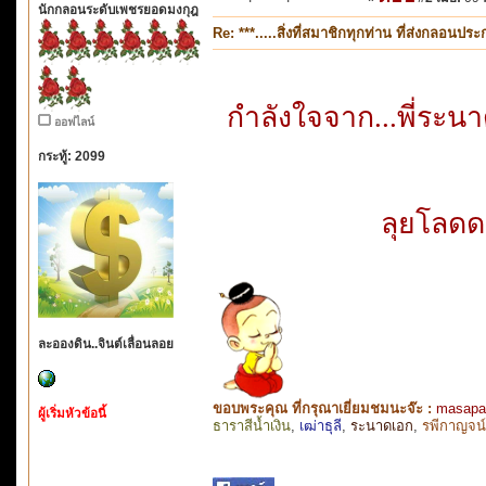
นักกลอนระดับเพชรยอดมงกุฎ
Re: ***.....สิ่งที่สมาชิกทุกท่าน ที่ส่งกลอนป
กำลังใจจาก...พี่ระน
ออฟไลน์
กระทู้: 2099
ลุยโลด
ละอองดิน..จินต์เลื่อนลอย
ขอบพระคุณ ที่กรุณาเยี่ยมชมนะจ๊ะ :
masapa
ผู้เริ่มหัวข้อนี้
ธาราสีน้ำเงิน
,
เฒ่าธุลี
,
ระนาดเอก
,
รพีกาญจน์