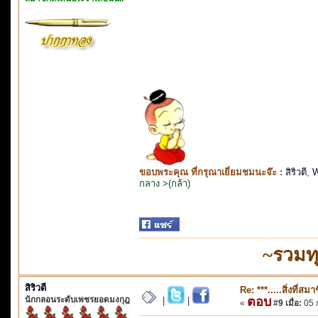
ขอบพระคุณ ที่กรุณาเยี่ยมชมนะจ๊ะ :
สิริวตี
,
W
กลาง >(กล้า)
~รวมท
สิริวตี
Re: ***.....สิ่งที่
นักกลอนระดับเพชรยอดมงกุฎ
ตอบ
|
|
«
#9 เมื่อ:
05 ก