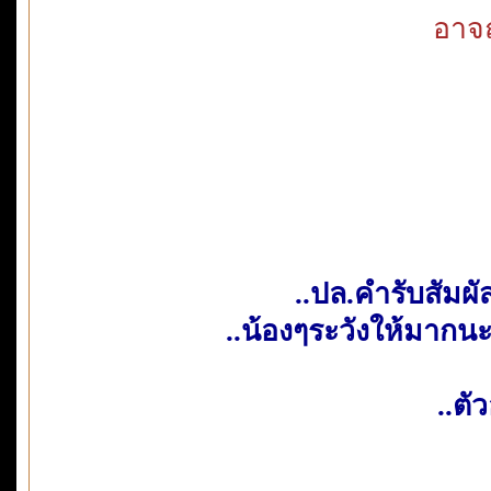
อาจถ
..ปล.คำรับสัมผัสท
..น้องๆระวังให้มากนะ
..ตั