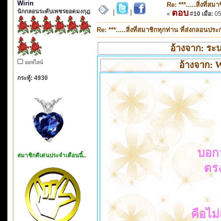
Wirin
Re: ***.....สิ่งที่
นักกลอนระดับเพชรยอดมงกุฎ
ตอบ
|
|
«
#10 เมื่อ:
05
Re: ***.....สิ่งที่สมาชิกทุกท่าน ที่ส่งกลอนป
อ้างจาก: ระน
ออฟไลน์
อ้างจาก: W
กระทู้: 4930
บอก
สมาชิกดีเด่นประจำเดือนนี้..
ตรง
คือไม่