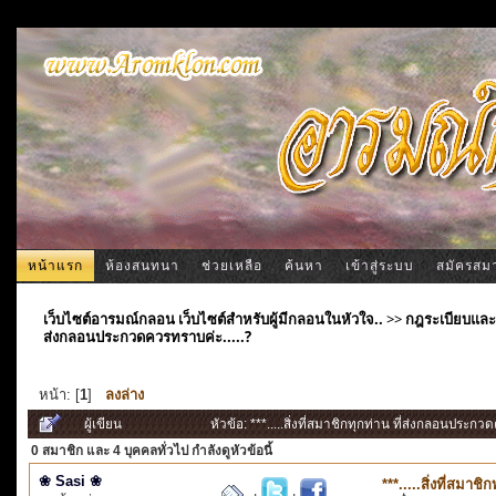
หน้าแรก
ห้องสนทนา
ช่วยเหลือ
ค้นหา
เข้าสู่ระบบ
สมัครสม
เว็บไซต์อารมณ์กลอน เว็บไซต์สำหรับผู้มีกลอนในหัวใจ..
>>
กฎระเบียบและ
ส่งกลอนประกวดควรทราบค่ะ.....?
หน้า: [
1
]
ลงล่าง
ผู้เขียน
หัวข้อ: ***.....สิ่งที่สมาชิกทุกท่าน ที่ส่งกลอนประก
0 สมาชิก
และ 4 บุคคลทั่วไป กำลังดูหัวข้อนี้
❀ Sasi ❀
***.....สิ่งที่สมา