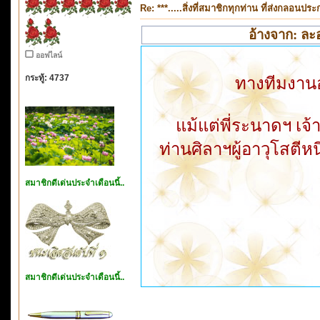
Re: ***.....สิ่งที่สมาชิกทุกท่าน ที่ส่งกลอนป
อ้างจาก: ละอ
ออฟไลน์
กระทู้: 4737
ทางทีมงานอ
แม้แต่พี่ระนาดฯ เจ้
ท่านศิลาฯผู้อาวุโสตีหน
สมาชิกดีเด่นประจำเดือนนี้..
สมาชิกดีเด่นประจำเดือนนี้..