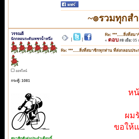
~๏รวมทุกส
วรรณดี
Re: ***.....สิ่งที่
นักกลอนระดับเพชรน้ำหนึ่ง
ตอบ
|
|
«
#8 เมื่อ:
05 ก
Re: ***.....สิ่งที่สมาชิกทุกท่าน ที่ส่งกลอนป
ออฟไลน์
กระทู้: 1081
หน
ผมร
ขอให้แ
สมาชิกดีเด่นประจำเดือนนี้..