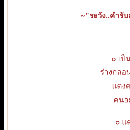
~"ระวัง..คำรับส
๐ เป็
ร่างกลอ
แต่งต
คนอย
๐ แ