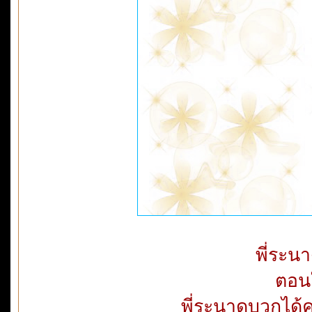
พี่ระน
ตอนใ
พี่ระนาดบวกได้ค