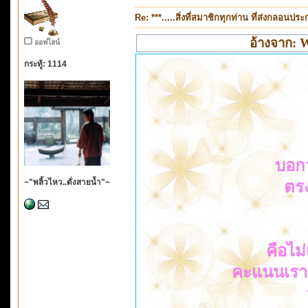
Re: ***.....สิ่งที่สมาชิกทุกท่าน ที่ส่งกลอนป
อ้างจาก: W
ออฟไลน์
กระทู้: 1114
บอก
~"พลิ้วไหว..ดั่งสายน้ำ"~
ตรง
คือไม่
คะแนนเราทำ