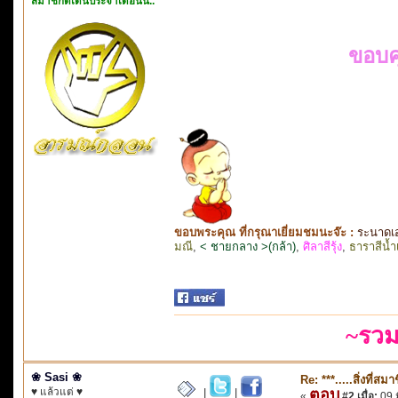
สมาชิกดีเด่นประจำเดือนนี้..
ขอบค
ขอบพระคุณ ที่กรุณาเยี่ยมชมนะจ๊ะ :
ระนาดเ
มณี
,
< ชายกลาง >(กล้า)
,
ศิลาสีรุ้ง
,
ธาราสีน้ำ
~รวม
❀ Sasi ❀
Re: ***.....สิ่งที่
♥ แล้วแต่ ♥
ตอบ
|
|
«
#2 เมื่อ:
09 