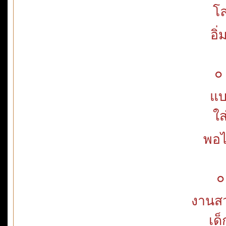
โล
อิ
๐
แบ
ใส
พอได
๐
งานสว
เด