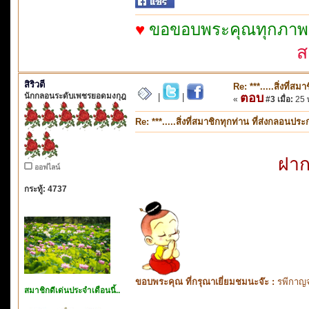
♥
ขอขอบพระคุณทุกภาพจาก
ส
สิริวตี
Re: ***.....สิ่งที่
นักกลอนระดับเพชรยอดมงกุฎ
ตอบ
|
|
«
#3 เมื่อ:
25 
Re: ***.....สิ่งที่สมาชิกทุกท่าน ที่ส่งกลอนป
ฝาก
ออฟไลน์
กระทู้: 4737
ขอบพระคุณ ที่กรุณาเยี่ยมชมนะจ๊ะ :
รพีกาญจ
สมาชิกดีเด่นประจำเดือนนี้..