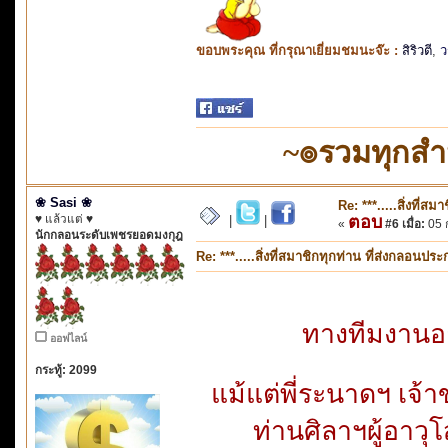
ขอบพระคุณ ที่กรุณาเยี่ยมชมนะจ๊ะ :
สิริวตี
,
ว
~๏รวมทุกส
❀ Sasi ❀
Re: ***.....สิ่งที่
♥ แล้วแต่ ♥
ตอบ
|
|
«
#6 เมื่อ:
05 ก
นักกลอนระดับเพชรยอดมงกุฎ
Re: ***.....สิ่งที่สมาชิกทุกท่าน ที่ส่งกลอนป
ทางทีมงานอา
ออฟไลน์
กระทู้: 2099
แม้แต่พี่ระนาดฯ เจ้า
ท่านศิลาฯผู้อาวุโ