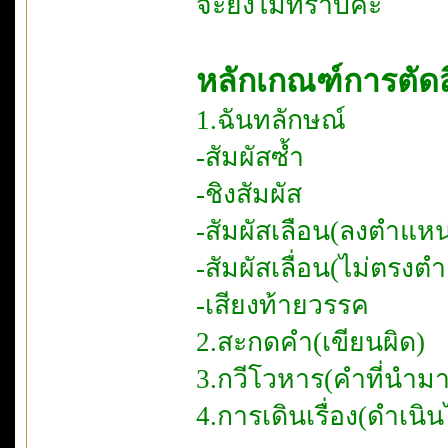
จะยังไม่ทราบค่ะ
หลักเกณฑ์การตั
1.ฉันทลักษณ์
-สัมผัสซ้ำ
-ชิงสัมผัส
-สัมผัสเลือน(ลงตำแหน่
-สัมผัสเลื่อน(ไม่ตรงตำ
-เสียงท้ายวรรค
2.สะกดคำ(เขียนผิด)
3.กวีโวหาร(คำที่นำมา
4.การเดินเรื่อง(ดำเนิ