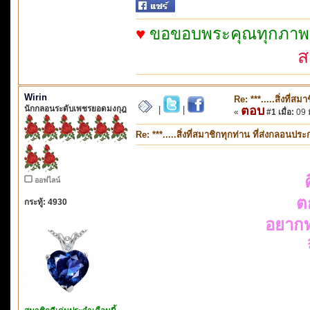
♥
ขอขอบพระคุณทุกภาพจาก
ส
Wirin
Re: ***.....สิ่งที่
นักกลอนระดับเพชรยอดมงกุฎ
ตอบ
|
|
«
#1 เมื่อ:
09 
Re: ***.....สิ่งที่สมาชิกทุกท่าน ที่ส่งกลอนป
ออฟไลน์
ต
กระทู้: 4930
อยากท