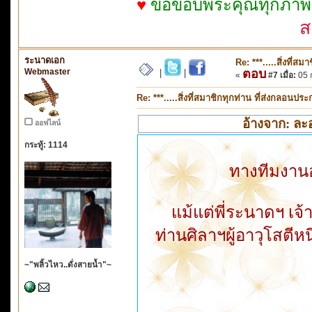
♥
ขอขอบพระคุณทุกภาพจาก
ส
ระนาดเอก
Re: ***.....สิ่งที่
Webmaster
ตอบ
|
|
«
#7 เมื่อ:
05 ก
Re: ***.....สิ่งที่สมาชิกทุกท่าน ที่ส่งกลอนป
อ้างจาก: ละอ
ออฟไลน์
กระทู้: 1114
ทางทีมงานอ
แม้แต่พี่ระนาดฯ เจ้
ท่านศิลาฯผู้อาวุโสตีหน
~"พลิ้วไหว..ดั่งสายน้ำ"~