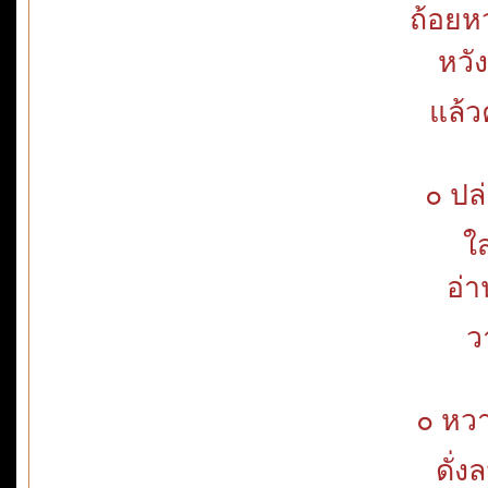
ถ้อยห
หวั
แล้ว
๐ ปล
ใ
อ่า
ว
๐ หว
ดั่