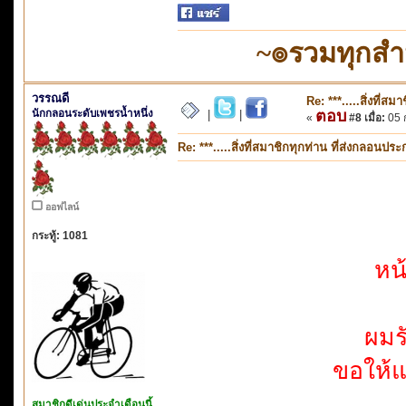
~๏รวมทุกส
วรรณดี
Re: ***.....สิ่งที่
นักกลอนระดับเพชรน้ำหนึ่ง
ตอบ
|
|
«
#8 เมื่อ:
05 ก
Re: ***.....สิ่งที่สมาชิกทุกท่าน ที่ส่งกลอนป
ออฟไลน์
กระทู้: 1081
หน
ผมร
ขอให้แ
สมาชิกดีเด่นประจำเดือนนี้..