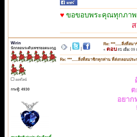
♥
ขอขอบพระคุณทุกภาพจาก
ส
Wirin
Re: ***.....สิ่งที่
นักกลอนระดับเพชรยอดมงกุฎ
ตอบ
|
|
«
#1 เมื่อ:
09 
Re: ***.....สิ่งที่สมาชิกทุกท่าน ที่ส่งกลอนป
ออฟไลน์
ต
กระทู้: 4930
อยากท