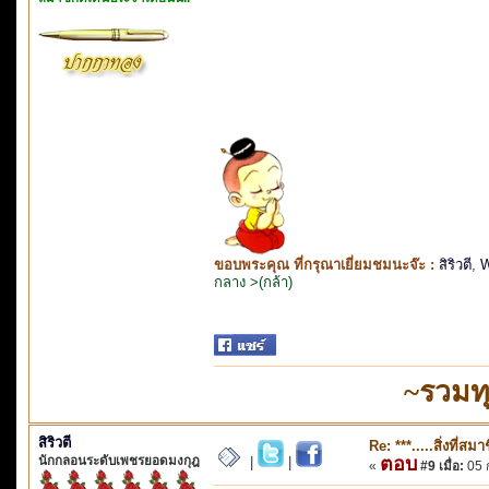
ขอบพระคุณ ที่กรุณาเยี่ยมชมนะจ๊ะ :
สิริวตี
,
W
กลาง >(กล้า)
~รวมท
สิริวตี
Re: ***.....สิ่งที่
นักกลอนระดับเพชรยอดมงกุฎ
ตอบ
|
|
«
#9 เมื่อ:
05 ก