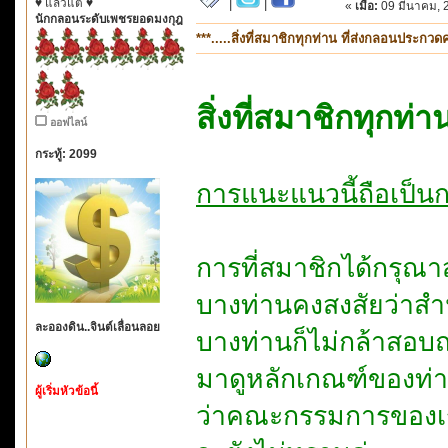
♥ แล้วแต่ ♥
|
|
«
เมื่อ:
09 มีนาคม, 
นักกลอนระดับเพชรยอดมงกุฎ
***.....สิ่งที่สมาชิกทุกท่าน ที่ส่งกลอนประกว
สิ่งที่สมาชิกทุกท
ออฟไลน์
กระทู้: 2099
การแนะแนวนี้ถือเป็น
การที่สมาชิกได้กรุณา
บางท่านคงสงสัยว่าส
ละอองดิน..จินต์เลื่อนลอย
บางท่านก็ไม่กล้าสอบ
มาดูหลักเกณฑ์ของท่
ผู้เริ่มหัวข้อนี้
ว่าคณะกรรมการของเร