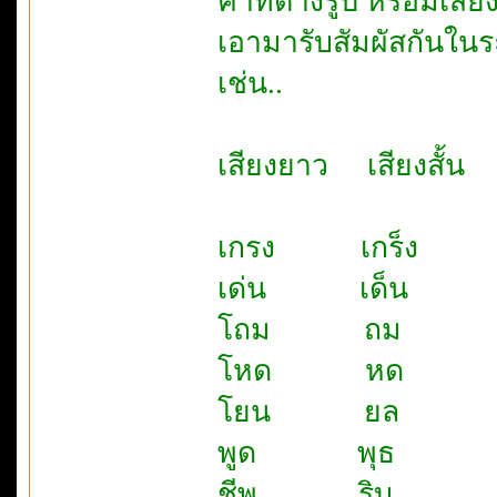
คำที่ต่างรูป หรือมีเสียง
เอามารับสัมผัสกันใน
เช่น..
เสียงยาว เสียงสั้น
เกรง เกร็ง
เด่น เด็น
โถม ถม
โหด หด
โยน ยล
พูด พุธ
ชีพ ริบ