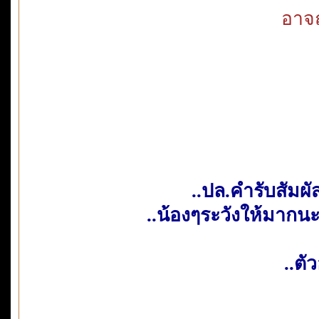
อาจถ
..ปล.คำรับสัมผัสท
..น้องๆระวังให้มากนะ
..ตั