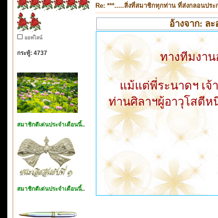
Re: ***.....สิ่งที่สมาชิกทุกท่าน ที่ส่งกลอนป
อ้างจาก: ละอ
ออฟไลน์
กระทู้: 4737
ทางทีมงานอ
แม้แต่พี่ระนาดฯ เจ้
ท่านศิลาฯผู้อาวุโสตีหน
สมาชิกดีเด่นประจำเดือนนี้..
สมาชิกดีเด่นประจำเดือนนี้..