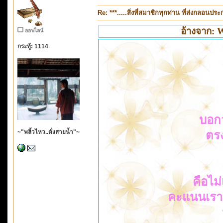
Re: ***.....สิ่งที่สมาชิกทุกท่าน ที่ส่งกลอนป
อ้างจาก: W
ออฟไลน์
กระทู้: 1114
บอก
~"พลิ้วไหว..ดั่งสายน้ำ"~
ตรง
คือไม่
คะแนนเราทำ