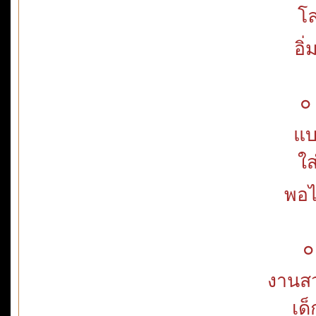
โล
อิ
๐
แบ
ใส
พอได
๐
งานสว
เด