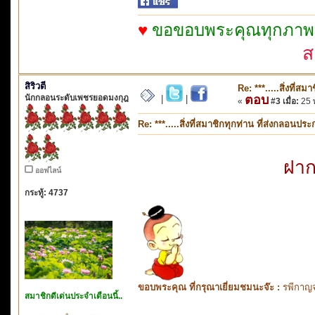
♥
ขอขอบพระคุณทุกภาพจาก
ส
สิริวตี
Re: ***.....สิ่งที่
นักกลอนระดับเพชรยอดมงกุฎ
ตอบ
|
|
«
#3 เมื่อ:
25 
Re: ***.....สิ่งที่สมาชิกทุกท่าน ที่ส่งกลอนป
ฝาก
ออฟไลน์
กระทู้: 4737
ขอบพระคุณ ที่กรุณาเยี่ยมชมนะจ๊ะ :
รพีกาญจ
สมาชิกดีเด่นประจำเดือนนี้..