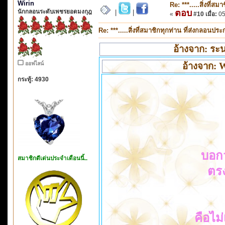
Wirin
Re: ***.....สิ่งที่
นักกลอนระดับเพชรยอดมงกุฎ
ตอบ
|
|
«
#10 เมื่อ:
05
Re: ***.....สิ่งที่สมาชิกทุกท่าน ที่ส่งกลอนป
อ้างจาก: ระน
ออฟไลน์
อ้างจาก: W
กระทู้: 4930
บอก
สมาชิกดีเด่นประจำเดือนนี้..
ตรง
คือไม่