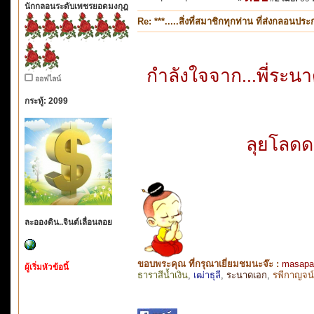
นักกลอนระดับเพชรยอดมงกุฎ
Re: ***.....สิ่งที่สมาชิกทุกท่าน ที่ส่งกลอนป
กำลังใจจาก...พี่ระน
ออฟไลน์
กระทู้: 2099
ลุยโลด
ละอองดิน..จินต์เลื่อนลอย
ขอบพระคุณ ที่กรุณาเยี่ยมชมนะจ๊ะ :
masapa
ผู้เริ่มหัวข้อนี้
ธาราสีน้ำเงิน
,
เฒ่าธุลี
,
ระนาดเอก
,
รพีกาญจน์