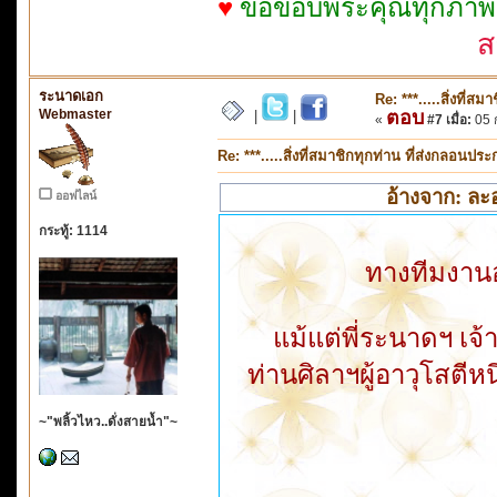
♥
ขอขอบพระคุณทุกภาพจาก
ส
ระนาดเอก
Re: ***.....สิ่งที่
Webmaster
ตอบ
|
|
«
#7 เมื่อ:
05 ก
Re: ***.....สิ่งที่สมาชิกทุกท่าน ที่ส่งกลอนป
อ้างจาก: ละอ
ออฟไลน์
กระทู้: 1114
ทางทีมงานอ
แม้แต่พี่ระนาดฯ เจ้
ท่านศิลาฯผู้อาวุโสตีหน
~"พลิ้วไหว..ดั่งสายน้ำ"~