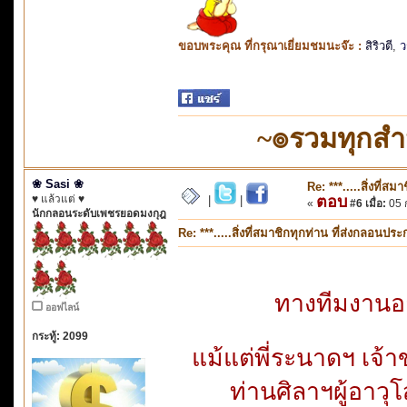
ขอบพระคุณ ที่กรุณาเยี่ยมชมนะจ๊ะ :
สิริวตี
,
ว
~๏รวมทุกส
❀ Sasi ❀
Re: ***.....สิ่งที่
♥ แล้วแต่ ♥
ตอบ
|
|
«
#6 เมื่อ:
05 ก
นักกลอนระดับเพชรยอดมงกุฎ
Re: ***.....สิ่งที่สมาชิกทุกท่าน ที่ส่งกลอนป
ทางทีมงานอา
ออฟไลน์
กระทู้: 2099
แม้แต่พี่ระนาดฯ เจ้า
ท่านศิลาฯผู้อาวุโ