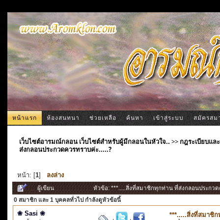
หน้าแรก
ห้องสนทนา
ช่วยเหลือ
ค้นหา
เข้าสู่ระบบ
สมัครสม
เว็บไซต์อารมณ์กลอน เว็บไซต์สำหรับผู้มีกลอนในหัวใจ..
>>
กฎระเบียบและ
ส่งกลอนประกวดควรทราบค่ะ.....?
หน้า: [
1
]
ลงล่าง
ผู้เขียน
หัวข้อ: ***.....สิ่งที่สมาชิกทุกท่าน ที่ส่งกลอนประก
0 สมาชิก
และ 1 บุคคลทั่วไป กำลังดูหัวข้อนี้
❀ Sasi ❀
***.....สิ่งที่สมา