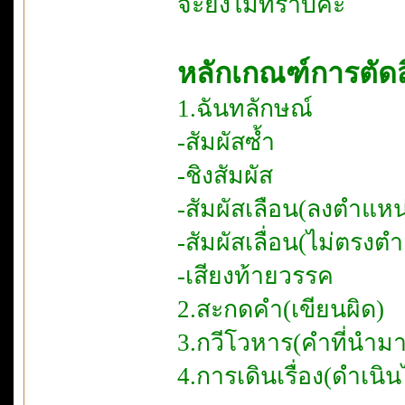
จะยังไม่ทราบค่ะ
หลักเกณฑ์การตั
1.ฉันทลักษณ์
-สัมผัสซ้ำ
-ชิงสัมผัส
-สัมผัสเลือน(ลงตำแหน่
-สัมผัสเลื่อน(ไม่ตรงตำ
-เสียงท้ายวรรค
2.สะกดคำ(เขียนผิด)
3.กวีโวหาร(คำที่นำมา
4.การเดินเรื่อง(ดำเนิ