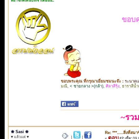
สมาชิกดีเด่นประจำเดือนนี้..
ขอบค
ขอบพระคุณ ที่กรุณาเยี่ยมชมนะจ๊ะ :
ระนาดเ
มณี
,
< ชายกลาง >(กล้า)
,
ศิลาสีรุ้ง
,
ธาราสีน้ำ
~รวม
❀ Sasi ❀
Re: ***.....สิ่งที่
♥ แล้วแต่ ♥
ตอบ
|
|
«
#2 เมื่อ:
09 