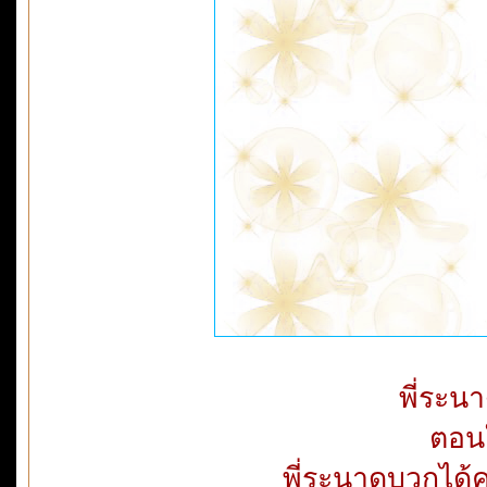
พี่ระน
ตอนใ
พี่ระนาดบวกได้ค