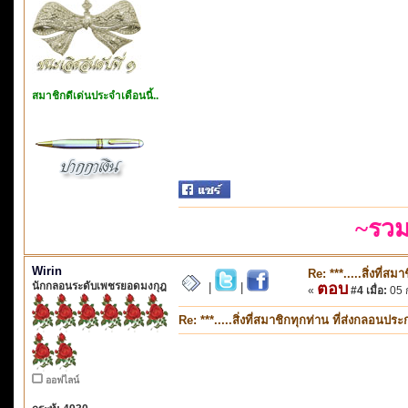
สมาชิกดีเด่นประจำเดือนนี้..
~รวม
Wirin
Re: ***.....สิ่งที่
นักกลอนระดับเพชรยอดมงกุฎ
ตอบ
|
|
«
#4 เมื่อ:
05 ก
Re: ***.....สิ่งที่สมาชิกทุกท่าน ที่ส่งกลอนป
ออฟไลน์