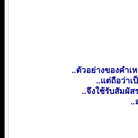
..ตัวอย่างของคำเหล่
..แต่ถือว่า
..จึงใช้รับสัมผ
..