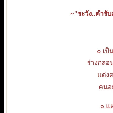
~"ระวัง..คำรับส
๐ เป็
ร่างกลอ
แต่งต
คนอย
๐ แ