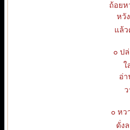
ถ้อยห
หวั
แล้ว
๐ ปล
ใ
อ่า
ว
๐ หว
ดั่