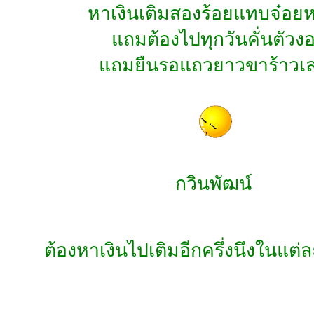
หาเงินเติมสองร้อยแทบจ๋อย
แถมต้องไปทุกวันคั่นตัวง
แถมยืนรอแถวยาวขาร้าวเ
กวินพัฒน์
ต้องหาเงินไปเติมอีกครึ่งนึงในแต่