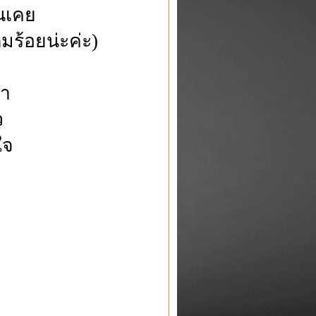
นเคย
็มร้อยน่ะค่ะ)
๋า
ว
ใจ