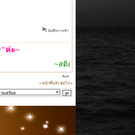
บันทึกการเข้า
"ค่ะ~
~สติตัวเดียวก็เอาอยู่~
พิมพ์
« หน้าที่แล้ว
ต่อไป »