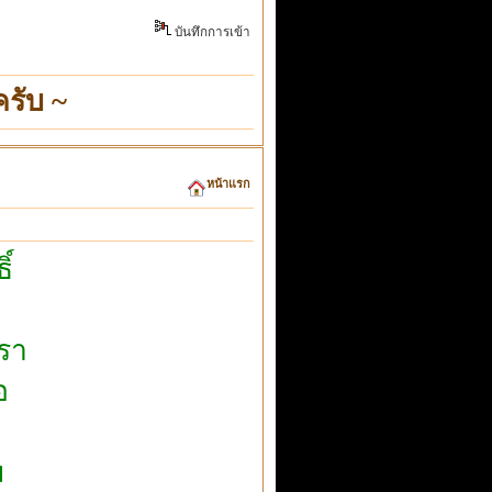
บันทึกการเข้า
รับ ~
หน้าแรก
ิ์
เรา
อ
ม