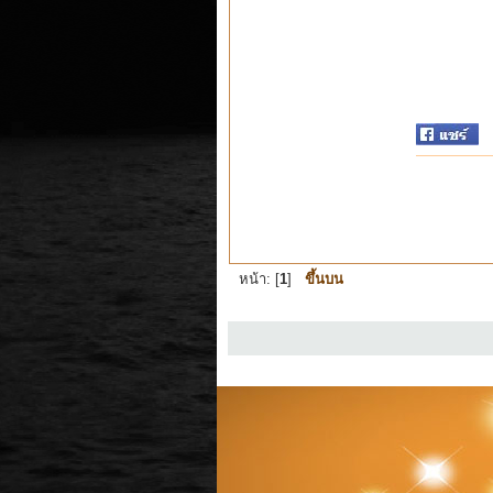
หน้า: [
1
]
ขึ้นบน