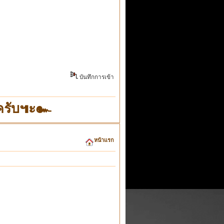
บันทึกการเข้า
"ครับ๚ะ๛
หน้าแรก