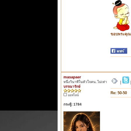
ขอบพระคุณ ท
masapaer
หนึ่งวินาทีในหัวใจคน..ไม่เท่า
|
บรรณารักษ์
Re: 50-50
ออฟไลน์
กระทู้: 1784