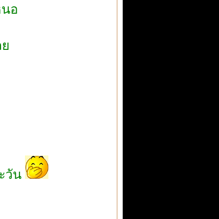
หนอ
อ
ลย
ละวัน