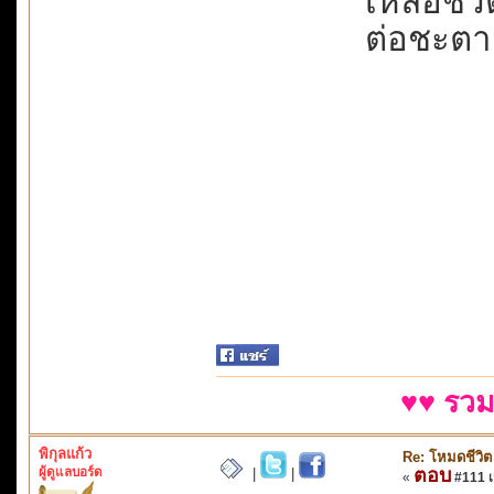
เหลือชีว
ต่อชะตาช
♥♥ รวม
พิกุลแก้ว
Re: โหมดชีวิต
ผู้ดูแลบอร์ด
ตอบ
|
|
«
#111 เม