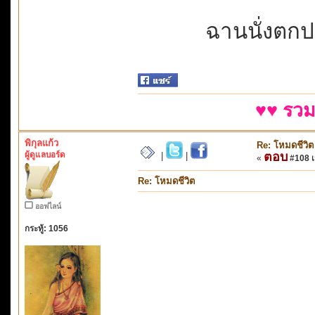
ฉานนั่งตกปล
♥♥ รวม
พิกุลแก้ว
Re: โหมดชีวิต
ผู้ดูแลบอร์ด
ตอบ
|
|
«
#108 เม
Re: โหมดชีวิต
ออฟไลน์
กระทู้: 1056