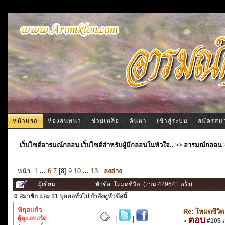
หน้าแรก
ห้องสนทนา
ช่วยเหลือ
ค้นหา
เข้าสู่ระบบ
สมัครสม
เว็บไซต์อารมณ์กลอน เว็บไซต์สำหรับผู้มีกลอนในหัวใจ..
>>
อารมณ์กลอน
หน้า:
1
...
6
7
[
8
]
9
10
...
13
ลงล่าง
ผู้เขียน
หัวข้อ: โหมดชีวิต (อ่าน 429641 ครั้ง)
0 สมาชิก
และ 11 บุคคลทั่วไป กำลังดูหัวข้อนี้
พิกุลแก้ว
Re: โหมดชีวิต
ผู้ดูแลบอร์ด
ตอบ
|
|
«
#105 เม