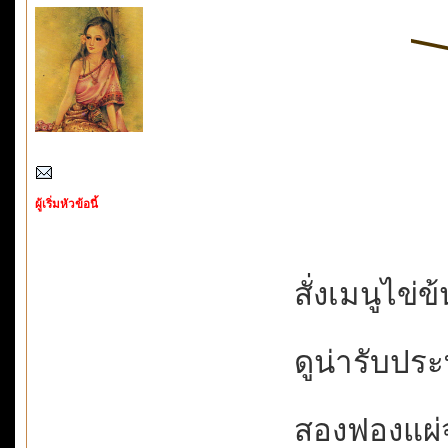
ผู้เริ่มหัวข้อนี้
สั่งเมนูไข่ข้
ดูน่ารับประท
สองฟองแผ่จ