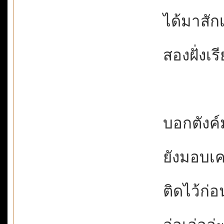
ได้มาสักเท
สองฝั่งเรี
บอกตังค์
ยังมอบเครด
ติดไว้ก่อน