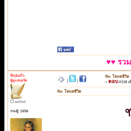
♥♥ รวม
พิกุลแก้ว
Re: โหมดชีวิต
ผู้ดูแลบอร์ด
ตอบ
|
|
«
#116 เมื
Re: โหมดชีวิต
ออฟไลน์
กระทู้: 1056