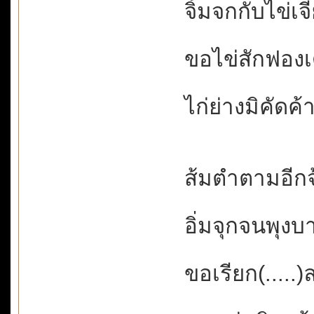
จิ้มจกกับไข่เจ
ขอไข่สักฟองเดี
ไก่ย่างมิคัดค้า
ส้มตำตามอีกจ้
อิ่มจุกจนพุงบา
ขอเรียก(.....