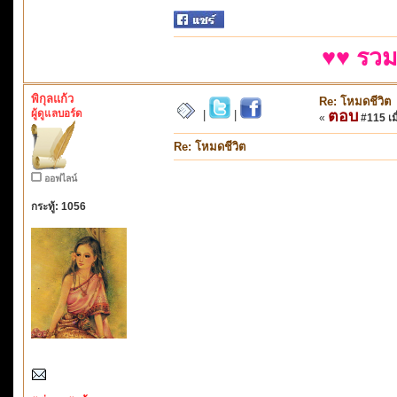
♥♥ รวม
พิกุลแก้ว
Re: โหมดชีวิต
ผู้ดูแลบอร์ด
ตอบ
|
|
«
#115 เมื
Re: โหมดชีวิต
ออฟไลน์
กระทู้: 1056