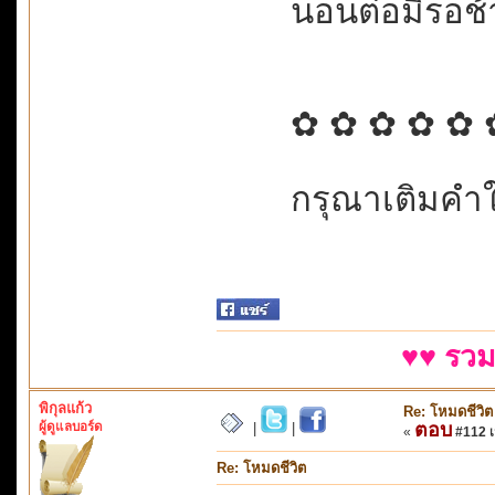
นอนต่อมิรอช้า.
✿ ✿ ✿ ✿ ✿ 
กรุณาเติมคำในช
♥♥ รวม
พิกุลแก้ว
Re: โหมดชีวิต
ผู้ดูแลบอร์ด
ตอบ
|
|
«
#112 เม
Re: โหมดชีวิต