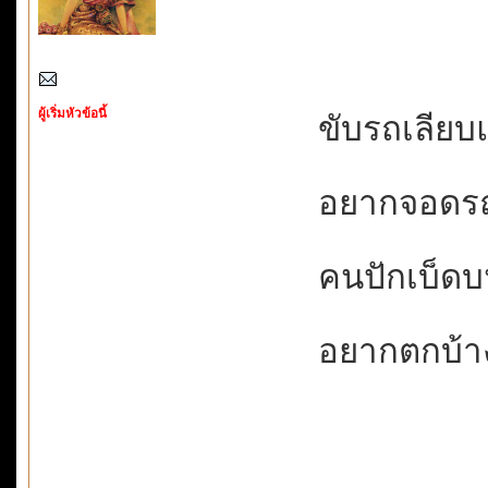
ผู้เริ่มหัวข้อนี้
ขับรถเลียบแม
อยากจอดรถล
คนปักเบ็ดบน
อยากตกบ้าง