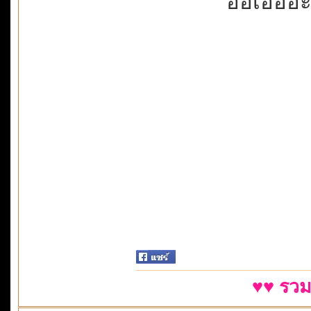
อ่อเอ่ออ่ะก
♥♥ รวม