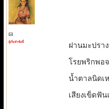
ผู้เริ่มหัวข้อนี้
ฝานมะปรางรสเ
โรยพริกพอจาง
น้ำตาลนิดเหล
เสียงเข็ดฟัน