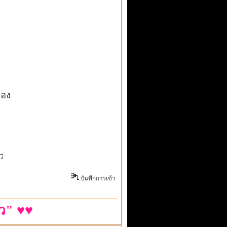
ของ
♫
บันทึกการเข้า
ว" ♥♥