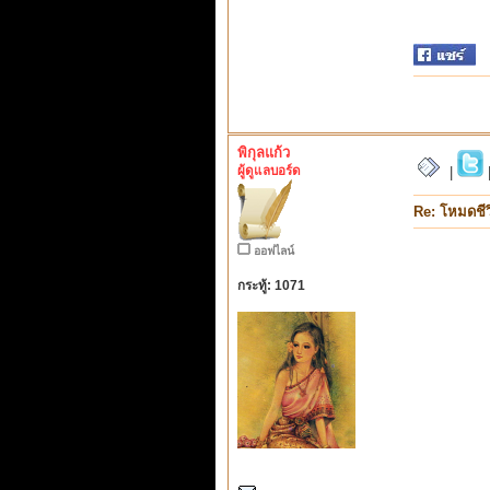
พิกุลแก้ว
ผู้ดูแลบอร์ด
|
Re: โหมดชีว
ออฟไลน์
กระทู้: 1071