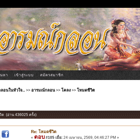
้นหา
เข้าสู่ระบบ
สมัครสมาชิก
ีกลอนในหัวใจ..
>>
อารมณ์กลอน
>>
โคลง
>>
โหมดชีวิต
วิต (อ่าน 436025 ครั้ง)
Re: โหมดชีวิต
ตอบ
|
«
#105 เมื่อ:
24 เมษายน, 2569, 04:46:27 PM »