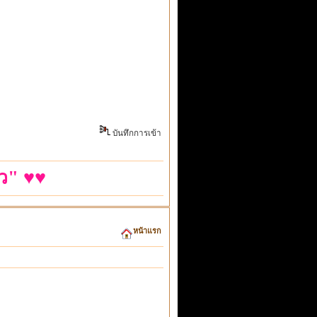
บันทึกการเข้า
ว" ♥♥
หน้าแรก