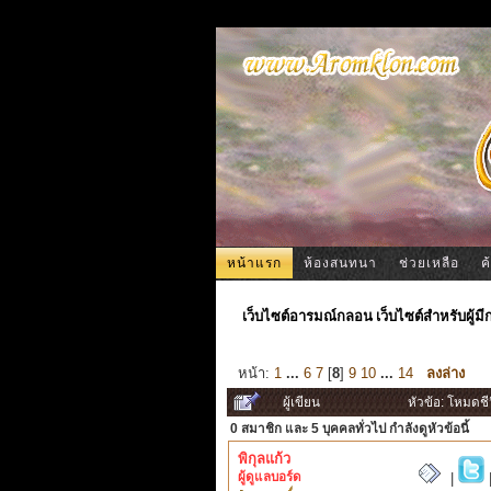
หน้าแรก
ห้องสนทนา
ช่วยเหลือ
ค
เว็บไซต์อารมณ์กลอน เว็บไซต์สำหรับผู้ม
หน้า:
1
...
6
7
[
8
]
9
10
...
14
ลงล่าง
ผู้เขียน
หัวข้อ: โหมดชี
0 สมาชิก
และ 5 บุคคลทั่วไป กำลังดูหัวข้อนี้
พิกุลแก้ว
ผู้ดูแลบอร์ด
|