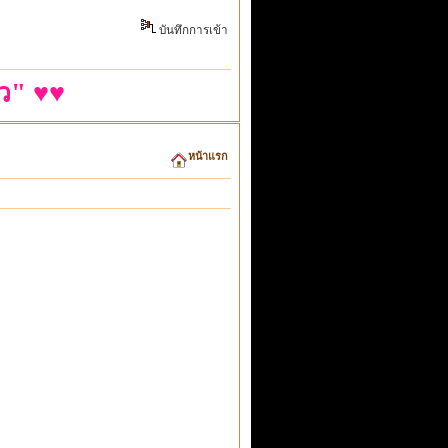
บันทึกการเข้า
ว" ♥♥
หน้าแรก