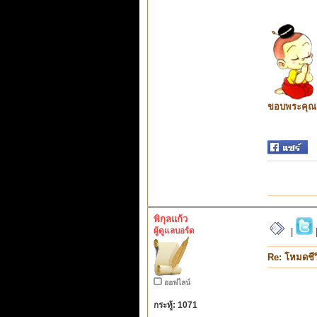
ขอบพระคุณ ท
พิกุลแก้ว
ผู้ดูแลบอร์ด
|
Re: โหมดชีว
ออฟไลน์
กระทู้: 1071