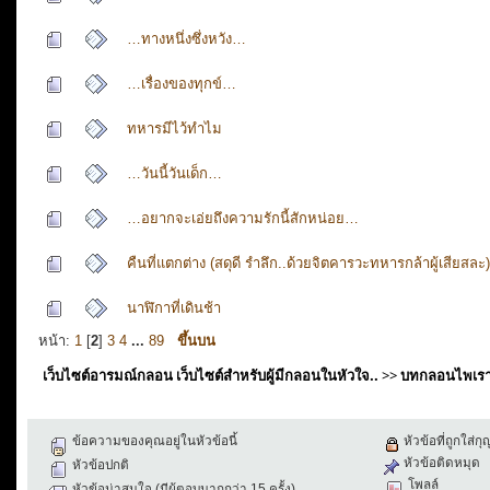
…ทางหนึ่งซึ่งหวัง…
…เรื่องของทุกข์…
ทหารมีไว้ทำไม
…วันนี้วันเด็ก…
…อยากจะเอ่ยถึงความรักนี้สักหน่อย…
คืนที่แตกต่าง (สดุดี รำลึก..ด้วยจิตคารวะทหารกล้าผู้เสียสละ)
นาฬิกาที่เดินช้า
หน้า:
1
[
2
]
3
4
...
89
ขึ้นบน
เว็บไซต์อารมณ์กลอน เว็บไซต์สำหรับผู้มีกลอนในหัวใจ..
>>
บทกลอนไพเร
ข้อความของคุณอยู่ในหัวข้อนี้
หัวข้อที่ถูกใส่ก
หัวข้อติดหมุด
หัวข้อปกติ
โพลล์
หัวข้อน่าสนใจ (มีผู้ตอบมากกว่า 15 ครั้ง)