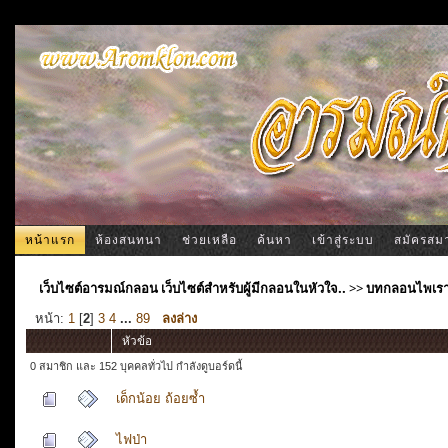
หน้าแรก
ห้องสนทนา
ช่วยเหลือ
ค้นหา
เข้าสู่ระบบ
สมัครสม
เว็บไซต์อารมณ์กลอน เว็บไซต์สำหรับผู้มีกลอนในหัวใจ..
>>
บทกลอนไพเร
หน้า:
1
[
2
]
3
4
...
89
ลงล่าง
หัวข้อ
0 สมาชิก และ 152 บุคคลทั่วไป กำลังดูบอร์ดนี้
เด็กน้อย ถ้อยซ้ำ
ไฟป่า