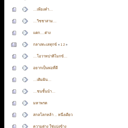
…เพียงคำ…
…วิชชาสาม…
แตก....ต่าง
กลางทะเลทุกข์
«
1
2
»
…โอวาทปาติโมกข์…
อยากเป็นพ่อที่ดี
…เติมฝัน…
…ชนชั้นนำ…
มหาพรต
สกลโลกหล้า .. หนึ่งเดียว
ความต่าง ใช่แบ่งข้าง