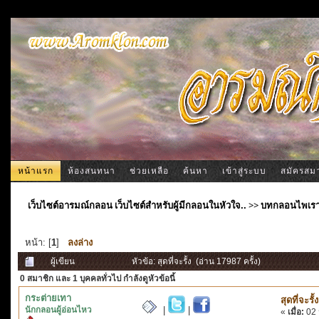
หน้าแรก
ห้องสนทนา
ช่วยเหลือ
ค้นหา
เข้าสู่ระบบ
สมัครสม
เว็บไซต์อารมณ์กลอน เว็บไซต์สำหรับผู้มีกลอนในหัวใจ..
>>
บทกลอนไพเร
หน้า: [
1
]
ลงล่าง
ผู้เขียน
หัวข้อ: สุดที่จะรั้ง (อ่าน 17987 ครั้ง)
0 สมาชิก
และ 1 บุคคลทั่วไป กำลังดูหัวข้อนี้
กระต่ายเทา
สุดที่จะรั้ง
นักกลอนผู้อ่อนไหว
|
|
«
เมื่อ:
02 