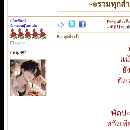
~๏รวมทุกส
กวินพัฒน์
Re: สุดที่จะรั้ง
นักกลอนผู้โดดเด่น
ตอบ
|
|
«
#1 เมื่
Re: สุดที่จะรั้ง
ออฟไลน์
กระทู้: 467
แม
ยั
ยัง
พัดป
หวังเพ