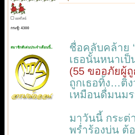
ออฟไลน์
กระทู้: 4300
ชื่อคลับคล้าย
สมาชิกดีเด่นประจำเดือนนี้..
เธอนั้นหนาเป็
(55 ขออภัยผู้
ถูกเธอทิ้ง…ต
เหมือนดื่มนมร
มาวันนี้ กระต
พร่ำร้องบ่น ต้