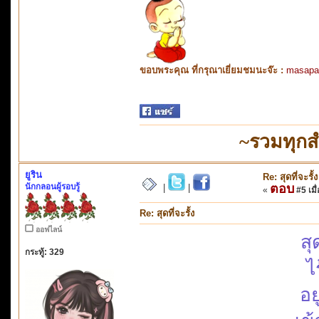
ขอบพระคุณ ที่กรุณาเยี่ยมชมนะจ๊ะ :
masapa
~รวมทุกส
ยูริน
Re: สุดที่จะรั้ง
นักกลอนผู้รอบรู้
ตอบ
|
|
«
#5 เมื่
Re: สุดที่จะรั้ง
ออฟไลน์
สุ
กระทู้: 329
ไ
อย