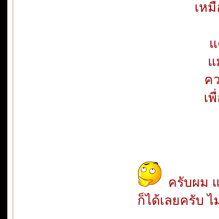
เหมื
แ
แ
คว
เพ
ครับผม แป
ก็ได้เลยครับ 