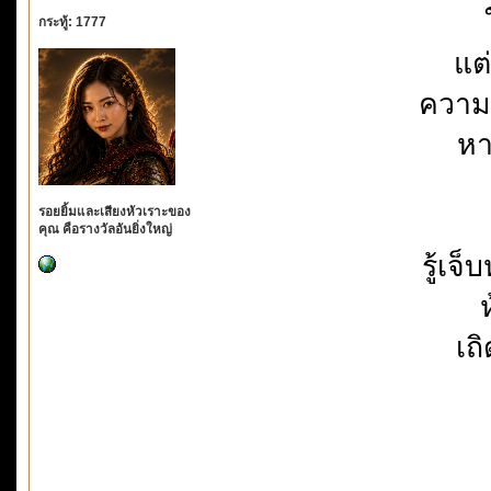
กระทู้: 1777
แต
ความเ
หา
รอยยิ้มและเสียงหัวเราะของ
คุณ คือรางวัลอันยิ่งใหญ่
รู้เ
เถ