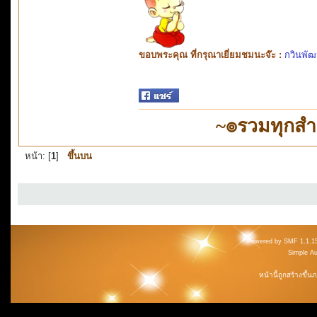
ขอบพระคุณ ที่กรุณาเยี่ยมชมนะจ๊ะ :
กวินพัฒ
~๏รวมทุกส
หน้า: [
1
]
ขึ้นบน
Powered by SMF 1.1.1
Simple A
หน้านี้ถูกสร้างขึ้