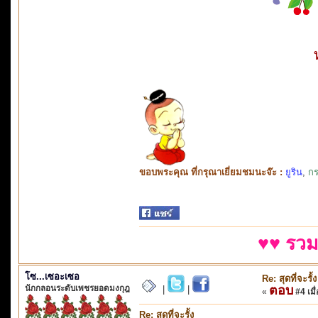
ขอบพระคุณ ที่กรุณาเยี่ยมชมนะจ๊ะ :
ยูริน
,
กร
♥♥ รวม
โซ...เซอะเซอ
Re: สุดที่จะรั้ง
นักกลอนระดับเพชรยอดมงกุฎ
ตอบ
|
|
«
#4 เมื่
Re: สุดที่จะรั้ง