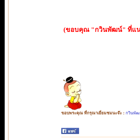
(ขอบคุณ "กวินพัฒน์" ที่แนะ
ขอบพระคุณ ที่กรุณาเยี่ยมชมนะจ๊ะ :
กวินพัฒ