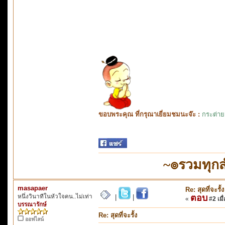
ขอบพระคุณ ที่กรุณาเยี่ยมชมนะจ๊ะ :
กระต่าย
~๏รวมทุก
masapaer
Re: สุดที่จะรั้ง
หนึ่งวินาทีในหัวใจคน..ไม่เท่า
ตอบ
|
|
«
#2 เมื่
บรรณารักษ์
Re: สุดที่จะรั้ง
ออฟไลน์