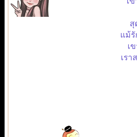
เข
สุ
แม้ร
เข
เราส