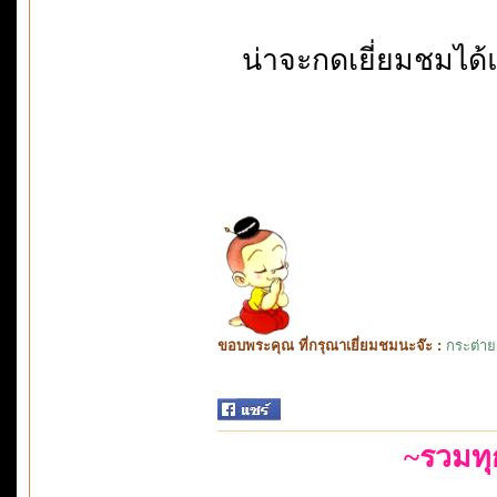
น่าจะกดเยี่ยมชมได้
ขอบพระคุณ ที่กรุณาเยี่ยมชมนะจ๊ะ :
กระต่าย
~รวมท