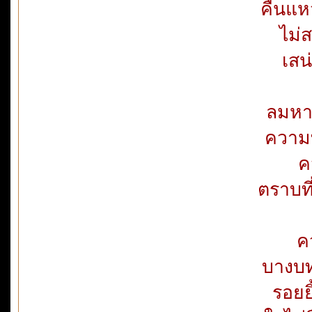
คืนแหว
ไม่
เสน
ลมหา
ความท
ค
ตราบที
ค
บางบท
รอยย