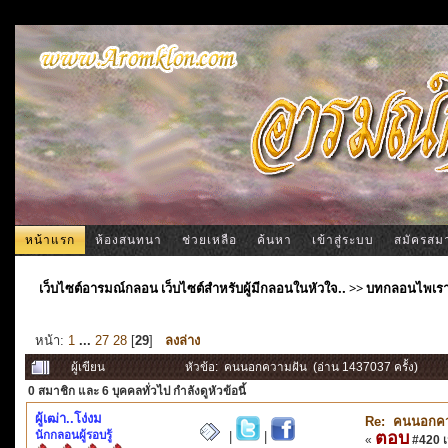
หน้าแรก
ห้องสนทนา
ช่วยเหลือ
ค้นหา
เข้าสู่ระบบ
สมัครสม
เว็บไซต์อารมณ์กลอน เว็บไซต์สำหรับผู้มีกลอนในหัวใจ..
>>
บทกลอนไพเร
หน้า:
1
...
27
28
[
29
]
ลงล่าง
ผู้เขียน
หัวข้อ: คนนอกความฝัน (อ่าน 1437037 ครั้ง)
0 สมาชิก
และ 6 บุคคลทั่วไป กำลังดูหัวข้อนี้
ผู้เฒ่า..โง่งม
Re: คนนอกคว
นักกลอนผู้รอบรู้
ตอบ
|
|
«
#420 เม