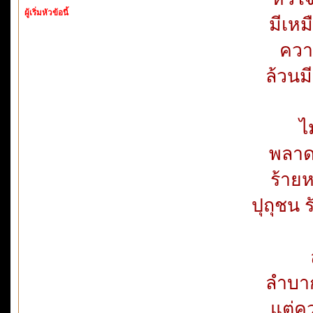
ผู้เริ่มหัวข้อนี้
มีเห
ความ
ล้วนม
ไ
พลาดม
ร้ายห
ปุถุชน 
ลำบา
แต่คว