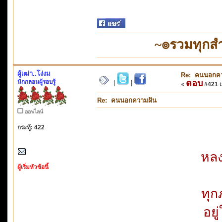
~๏รวมทุกสำ
ผู้เฒ่า..โง่งม
Re: คนนอกคว
นักกลอนผู้รอบรู้
ตอบ
|
|
«
#421 เม
Re: คนนอกความฝัน
ออฟไลน์
กระทู้: 422
หลง
ผู้เริ่มหัวข้อนี้
ทุก
อยู