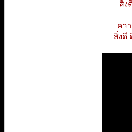
สิ่ง
ความ
สิ่งดี