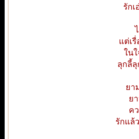
รักเ
ไ
แต่เร
ในใ
ลุกลี้
ยาม
ยา
ควา
รักแล