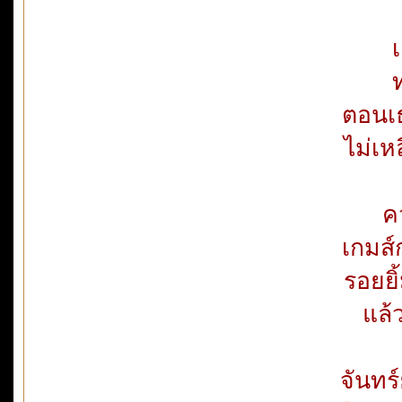
เ
ตอนเธ
ไม่เห
ค
เกมส์
รอยยิ
แล้
จันทร