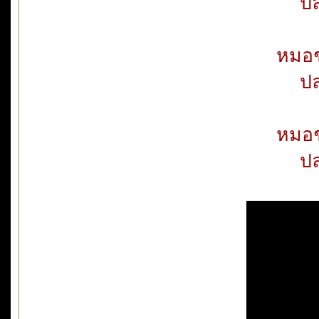
ปล
หมอช
ปล
หมอช
ปล