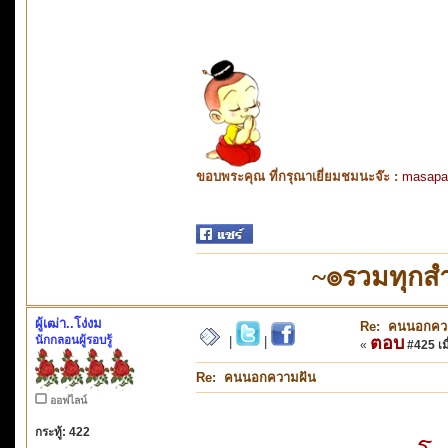
ขอบพระคุณ ที่กรุณาเยี่ยมชมนะจ๊ะ :
masapa
~๏รวมทุกสำ
ผู้เฒ่า..โง่งม
Re: คนนอกคว
นักกลอนผู้รอบรู้
ตอบ
|
|
«
#425 เมื
Re: คนนอกความฝัน
ออฟไลน์
กระทู้: 422