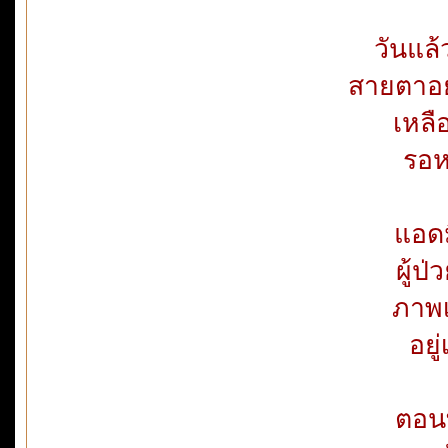
วันแล้
สายตาอย
เหลื
รอห
แอด
ผู้ป
ภาพเ
อยู
ตอนท