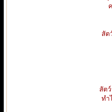
ค
สัต
สัตว
ทำไ