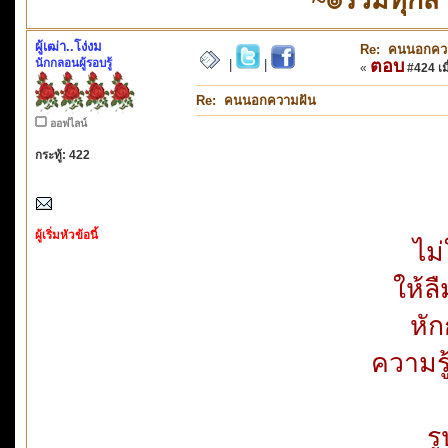
ผู้เฒ่า..โง่งม
Re: คนนอกคว
นักกลอนผู้รอบรู้
ตอบ
|
|
«
#424 เมื
Re: คนนอกความฝัน
ออฟไลน์
กระทู้: 422
ผู้เริ่มหัวข้อนี้
ไม
ให้ล
หัก
ความรู
ร