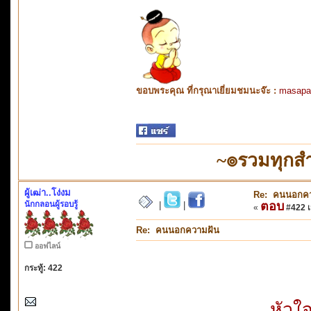
ขอบพระคุณ ที่กรุณาเยี่ยมชมนะจ๊ะ :
masapa
~๏รวมทุกสำ
ผู้เฒ่า..โง่งม
Re: คนนอกคว
นักกลอนผู้รอบรู้
ตอบ
|
|
«
#422 เม
Re: คนนอกความฝัน
ออฟไลน์
กระทู้: 422
หัวใจ