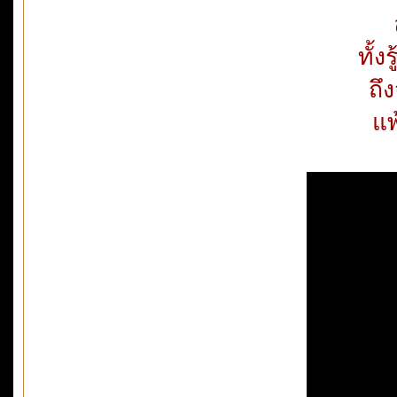
ทั้ง
ถึ
แ