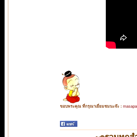
ขอบพระคุณ ที่กรุณาเยี่ยมชมนะจ๊ะ :
masapa
~๏รวมทุกสำ