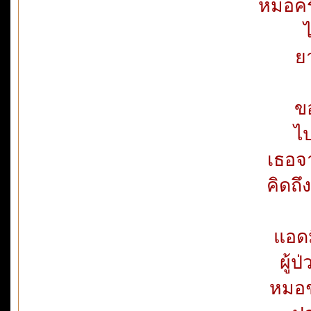
หมอคร
ย
ข
ไป
เธอจ
คิดถ
แอด
ผู้
หมอช