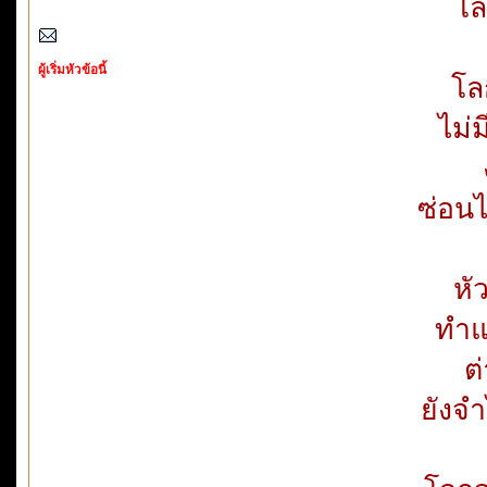
โล
ผู้เริ่มหัวข้อนี้
โลก
ไม่ม
ซ่อนไ
หั
ทำแต
ต
ยังจ