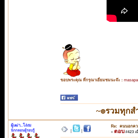
ขอบพระคุณ ที่กรุณาเยี่ยมชมนะจ๊ะ :
masapa
~๏รวมทุกสำ
ผู้เฒ่า..โง่งม
Re: คนนอกคว
นักกลอนผู้รอบรู้
ตอบ
|
|
«
#423 เมื