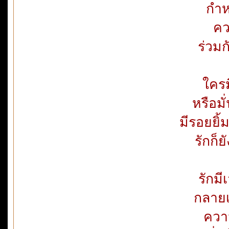
กำห
คว
ร่วม
ใครม
หรือมั
มีรอยยิ
รักก็
รักม
กลายเ
ความ