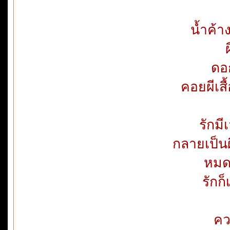
น้ำค้า
ดอ
คอยผีเส
รักม
กลายเป็นผ
หมดอ
รักก็
คว