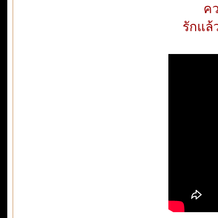
คว
รักแล