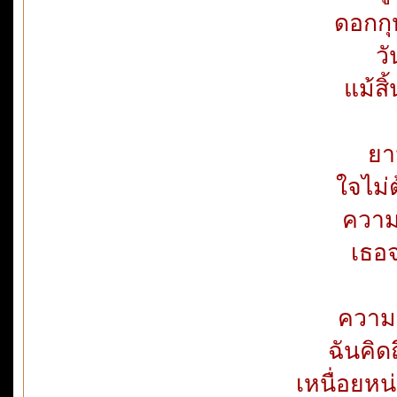
ดอกกุห
วั
แม้ส
ยา
ใจไม่
ความร
เธอจ
ความฝ
ฉันคิด
เหนื่อยหน